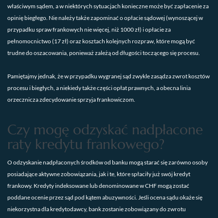
właściwym sądem, a w niektórych sytuacjach konieczne może być zapłacenie za
opinię biegłego. Nie należy także zapominać o opłacie sądowej (wynoszącej w
przypadku spraw frankowych nie więcej, niż 1000 zł) i opłacie za
pełnomocnictwo (17 zł) oraz kosztach kolejnych rozpraw, które mogą być
trudne do oszacowania, ponieważ zależą od długości toczącego się procesu.
Pamiętajmy jednak, że w przypadku wygranej sąd zwykle zasądza zwrot kosztów
procesu i biegłych, a niekiedy także części opłat prawnych, a obecna linia
orzecznicza zdecydowanie sprzyja frankowiczom.
Czy mogę odzyskać nadpłacone
raty kredytu frankowego?
O odzyskanie nadpłaconych środków od banku mogą starać się zarówno osoby
posiadające aktywne zobowiązania, jak i te, które spłaciły już swój kredyt
frankowy. Kredyty indeksowane lub denominowane w CHF mogą zostać
poddane ocenie przez sąd pod kątem abuzywności. Jeśli ocena sądu okaże się
niekorzystna dla kredytodawcy, bank zostanie zobowiązany do zwrotu