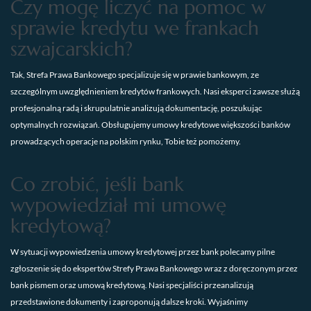
Czy mogę liczyć na pomoc w
sprawie kredytu we frankach
szwajcarskich?
Tak, Strefa Prawa Bankowego specjalizuje się w prawie bankowym, ze
szczególnym uwzględnieniem kredytów frankowych. Nasi eksperci zawsze służą
profesjonalną radą i skrupulatnie analizują dokumentację, poszukując
optymalnych rozwiązań. Obsługujemy umowy kredytowe większości banków
prowadzących operacje na polskim rynku, Tobie też pomożemy.
Co zrobić, jeśli bank
wypowiedział mi umowę
kredytową?
W sytuacji wypowiedzenia umowy kredytowej przez bank polecamy pilne
zgłoszenie się do ekspertów Strefy Prawa Bankowego wraz z doręczonym przez
bank pismem oraz umową kredytową. Nasi specjaliści przeanalizują
przedstawione dokumenty i zaproponują dalsze kroki. Wyjaśnimy