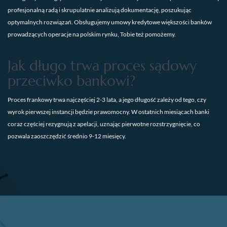
profesjonalną radą i skrupulatnie analizują dokumentację, poszukując
optymalnych rozwiązań. Obsługujemy umowy kredytowe większości banków
prowadzących operacje na polskim rynku, Tobie też pomożemy.
Jak długo trwa proces sądowy
przeciwko bankowi?
Proces frankowy trwa
najczęściej
2-3 lata, a jego długość zależy od tego, czy
wyrok pierwszej instancji będzie prawomocny. W ostatnich miesiącach banki
coraz częściej rezygnują z apelacji, uznając pierwotne rozstrzygnięcie, co
pozwala zaoszczędzić średnio 9-12 miesięcy.