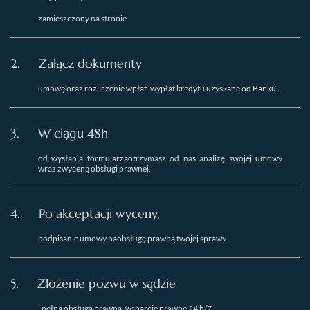
zamieszczony na stronie
2.
Załącz dokumenty
umowę oraz rozliczenie wpłat iwypłat kredytu uzyskane od Banku.
3.
W ciągu 48h
od wysłania formularzaotrzymasz od nas analizę swojej umowy
wraz zwyceną obsługi prawnej.
4.
Po akceptacji wyceny,
podpisanie umowy naobsługę prawną twojej sprawy.
5.
Złożenie pozwu w sądzie
i pełna obsługa prawna, wsparcie prawne 24 h/7.