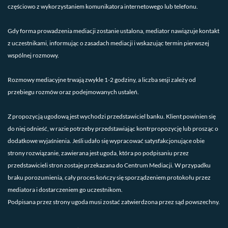
częściowo z wykorzystaniem komunikatora internetowego lub telefonu.
Gdy forma prowadzenia mediacji zostanie ustalona, mediator nawiązuje kontakt
z uczestnikami, informując o zasadach mediacji i wskazując termin pierwszej
wspólnej rozmowy.
Rozmowy mediacyjne trwają zwykle 1-2 godziny, a liczba sesji zależy od
przebiegu rozmów oraz podejmowanych ustaleń.
Z propozycją ugodową jest wychodzi przedstawiciel banku. Klient powinien się
do niej odnieść, w razie potrzeby przedstawiając kontrpropozycję lub prosząc o
dodatkowe wyjaśnienia. Jeśli udało się wypracować satysfakcjonujące obie
strony rozwiązanie, zawierana jest ugoda, która po podpisaniu przez
przedstawicieli stron zostaje przekazana do Centrum Mediacji. W przypadku
braku porozumienia, cały proces kończy się sporządzeniem protokołu przez
mediatora i dostarczeniem go uczestnikom.
Podpisana przez strony ugoda musi zostać zatwierdzona przez sąd powszechny.