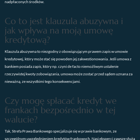
nadpłaconych środków.
Co to jest klauzula abuzywna i
jak wpływa na moją umowę
kredytową?
Klauzula abuzywna to niezgodny z obowiązującym prawem zapis w umowie
kredytowej, który może stać się powodem jej zakwestionowania. Jeśli umowa z
bankiem posiada zapis, który np. czyni de facto niemożliwym ustalenie
rzeczywistej kwoty zobowiązania, umowa może zostać przed sądem uznana za
nieważną, ze wszystkimi tego konsekwencjami.
Czy mogę spłacać kredyt we
frankach bezpośrednio w tej
walucie?
Tak, Strefa Prawa Bankowego specjalizuje się w prawie bankowym, ze
szczególnym uwzględnieniem kredytów frankowych. Nasi eksperci zawsze służą