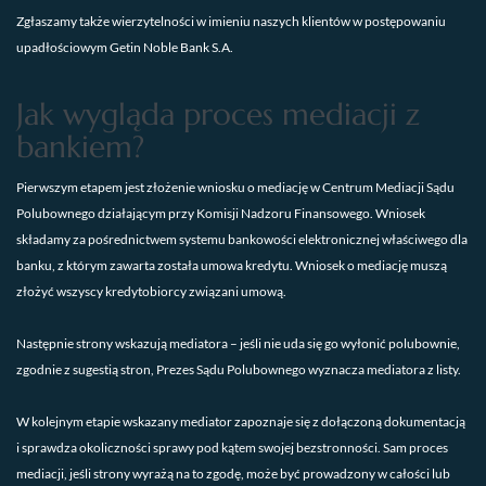
Zgłaszamy także wierzytelności w imieniu naszych klientów w postępowaniu
upadłościowym Getin Noble Bank S.A.
Jak wygląda proces mediacji z
bankiem?
Pierwszym etapem jest złożenie wniosku o mediację w Centrum Mediacji Sądu
Polubownego działającym przy Komisji Nadzoru Finansowego. Wniosek
składamy za pośrednictwem systemu bankowości elektronicznej właściwego dla
banku, z którym zawarta została umowa kredytu. Wniosek o mediację muszą
złożyć wszyscy kredytobiorcy związani umową.
Następnie strony wskazują mediatora – jeśli nie uda się go wyłonić polubownie,
zgodnie z sugestią stron, Prezes Sądu Polubownego wyznacza mediatora z listy.
W kolejnym etapie wskazany mediator zapoznaje się z dołączoną dokumentacją
i sprawdza okoliczności sprawy pod kątem swojej bezstronności. Sam proces
mediacji, jeśli strony wyrażą na to zgodę, może być prowadzony w całości lub