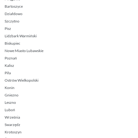
Bartoszyce
Działdowo
Szczytno
Pisz
Lidzbark Warmiński
Biskupiec
Nowe Miasto Lubawskie
Poznań
Kalisz
Piła
Ostrów Wielkopolski
Konin
Gniezno
Leszno
Luboń
Września
Swarzędz
Krotoszyn