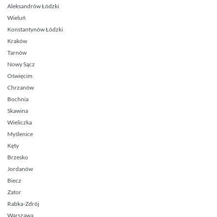
Aleksandrów Łódzki
Wieluń
Konstantynów Łódzki
Kraków
Tarnów
Nowy Sącz
Oświęcim
Chrzanów
Bochnia
Skawina
Wieliczka
Myślenice
Kęty
Brzesko
Jordanów
Biecz
Zator
Rabka-Zdrój
Warszawa