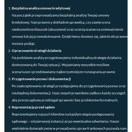
Bezpłatna analiza umowy kredytowej
Na początek przeprowadzamy bezpłatną analizę Twojej umowy
kredytowej. Nasi prawnicy dokładnie sprawdzą, czy zawiera ona
niedozwolone klauzule (abuzywne) oraz ocenią szanse na unieważnienie
umowy lub jej przewalutowanie. Dzięki temu dowiesz się, jakie kroki prawne
możesz podjąć.
Opracowanie strategii działania
Na podstawie analizy przygotowujemy indywidualną strategię działania,
dostosowaną do Twojej sytuacji. Wyjaśniamy wszystkie możliwe
scenariusze i przedstawiamy najkorzystniejsze rozwiązania prawne.
Przygotowanie pozwu i dokumentacji
Po zaakceptowaniu strategii przystępujemy do przygotowania pozwu oraz
niezbędnej dokumentacji. Nasz zespół prawników zadba o każdy szczegół,
aby proces sądowy przebiegał sprawnie i bez problemów formalnych.
Reprezentacja przed sądem
Reprezentujemy naszych klientów na każdym etapie postępowania
sądowego – od pierwszej instancji aż po ewentualne odwołania. Nasze
wieloletnie doświadczenie w prowadzeniu spraw frankowych pozwala nam