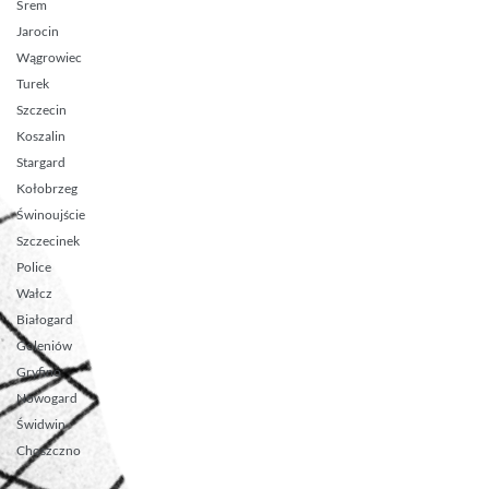
Śrem
Jarocin
Wągrowiec
Turek
Szczecin
Koszalin
Stargard
Kołobrzeg
Świnoujście
Szczecinek
Police
Wałcz
Białogard
Goleniów
Gryfino
Nowogard
Świdwin
Choszczno