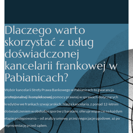
Dlaczego warto
skorzystać z usług
doświadczonej
kancelarii frankowej w
Pabianicach?
Wybór kancelarii
Strefy Prawa Bankowego w Pabianicach
to gwarancja
profesjonalnej i kompleksowej
pomocy prawnej w sprawach dotyczących
kredytów we frankach szwajcarskich. Nasza kancelaria, z ponad 12-letnim
doświadczeniem w obsłudze sporów z bankami, oferuje wsparcie na każdym
etapie postępowania – od analizy umowy, przez negocjacje ugodowe, aż po
reprezentację przed sądem.