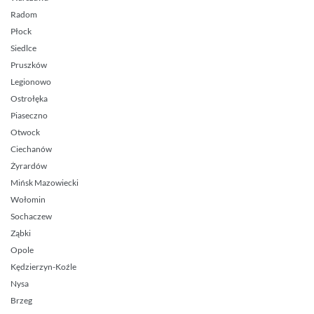
Radom
Płock
Siedlce
Pruszków
Legionowo
Ostrołęka
Piaseczno
Otwock
Ciechanów
Żyrardów
Mińsk Mazowiecki
Wołomin
Sochaczew
Ząbki
Opole
Kędzierzyn-Koźle
Nysa
Brzeg