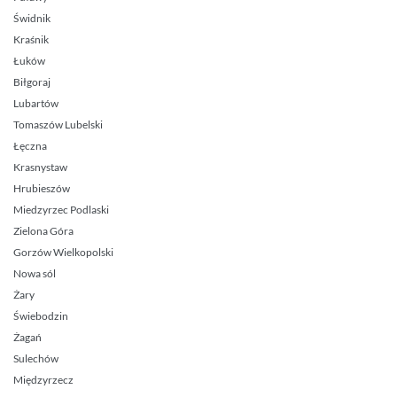
Świdnik
Kraśnik
Łuków
Biłgoraj
Lubartów
Tomaszów Lubelski
Łęczna
Krasnystaw
Hrubieszów
Miedzyrzec Podlaski
Zielona Góra
Gorzów Wielkopolski
Nowa sól
Żary
Świebodzin
Żagań
Sulechów
Międzyrzecz