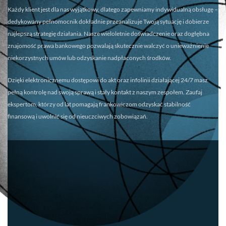
Każdy klient jest dla nas wyjątkowy, dlatego zapewniamy
indywidualną obsługę
–
dedykowany pełnomocnik dokładnie przeanalizuje Twoją sytuację i dobierze
najlepszą strategię działania. Nasze wieloletnie doświadczenie oraz dogłębna
znajomość prawa bankowego pozwalają skutecznie walczyć o unieważnienie
niekorzystnych umów lub odzyskanie nadpłaconych środków.
Dzięki elektronicznemu dostępowi do akt oraz infolinii działającej 24/7 masz
pełną kontrolę nad swoją sprawą i stały kontakt z naszym zespołem. Zaufaj
ekspertom, którzy od lat pomagają frankowiczom odzyskać stabilność
finansową i uwolnić się od nieuczciwych zobowiązań.