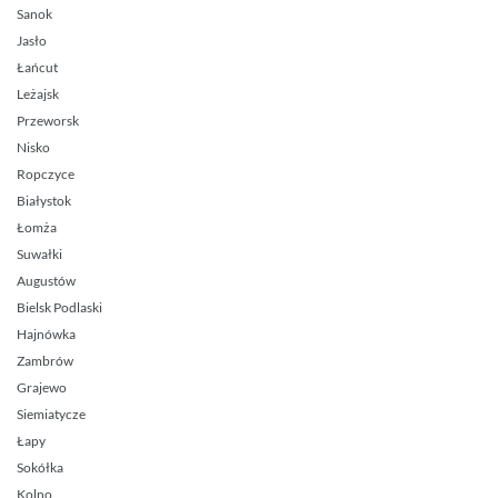
Sanok
Jasło
Łańcut
Leżajsk
Przeworsk
Nisko
Ropczyce
Białystok
Łomża
Suwałki
Augustów
Bielsk Podlaski
Hajnówka
Zambrów
Grajewo
Siemiatycze
Łapy
Sokółka
Kolno