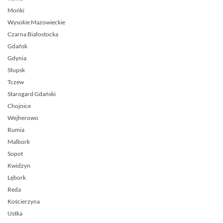
Mońki
Wysokie Mazowieckie
Czarna Białostocka
Gdańsk
Gdynia
Słupsk
Tczew
Starogard Gdański
Chojnice
Wejherowo
Rumia
Malbork
Sopot
Kwidzyn
Lębork
Reda
Kościerzyna
Ustka