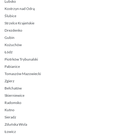
Lubsko
Kostrzyn nad Odrą
Ślubice
Strzelce Krajeńskie
Drezdenko
Gubin
Kożuchów
Łódź
Piotrków Trybunalski
Pabianice
Tomaszów Mazowiecki
Zgierz
Bełchatów
Skierniewice
Radomsko
Kutno
Sieradz
Zduńska Wola
Łowicz