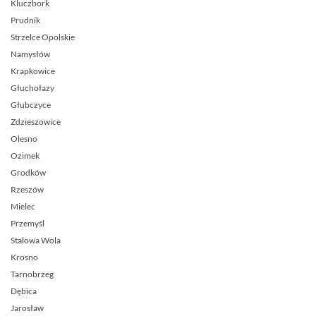
Kluczbork
Prudnik
Strzelce Opolskie
Namysłów
Krapkowice
Głuchołazy
Głubczyce
Zdzieszowice
Olesno
Ozimek
Grodków
Rzeszów
Mielec
Przemyśl
Stalowa Wola
Krosno
Tarnobrzeg
Dębica
Jarosław