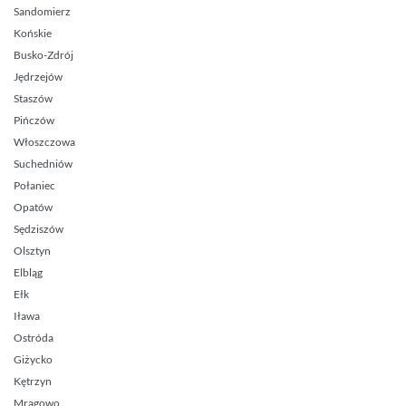
Sandomierz
Końskie
Busko-Zdrój
Jędrzejów
Staszów
Pińczów
Włoszczowa
Suchedniów
Połaniec
Opatów
Sędziszów
Olsztyn
Elbląg
Ełk
Iława
Ostróda
Giżycko
Kętrzyn
Mrągowo