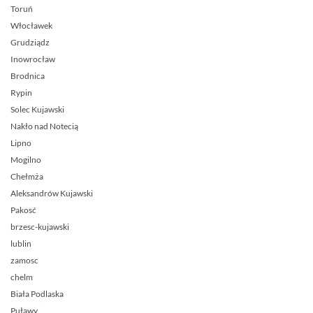
Toruń
Włocławek
Grudziądz
Inowrocław
Brodnica
Rypin
Solec Kujawski
Nakło nad Notecią
Lipno
Mogilno
Chełmża
Aleksandrów Kujawski
Pakosć
brzesc-kujawski
lublin
zamosc
chelm
Biała Podlaska
Puławy