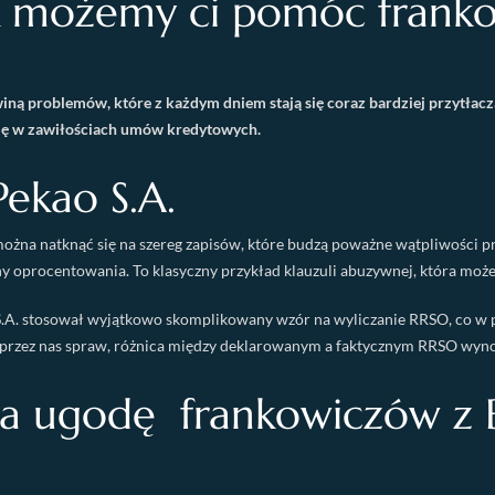
ak możemy ci pomóc frank
iną problemów, które z każdym dniem stają się coraz bardziej przytłacza
ię w zawiłościach umów kredytowych.
ekao S.A.
żna natknąć się na szereg zapisów, które budzą poważne wątpliwości praw
y oprocentowania. To klasyczny przykład klauzuli abuzywnej, która moż
S.A. stosował wyjątkowo skomplikowany wzór na wyliczanie RRSO, co w
 przez nas spraw, różnica między deklarowanym a faktycznym RRSO wyno
a ugodę frankowiczów z B