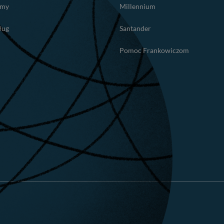
amy
Millennium
ług
Santander
Pomoc Frankowiczom