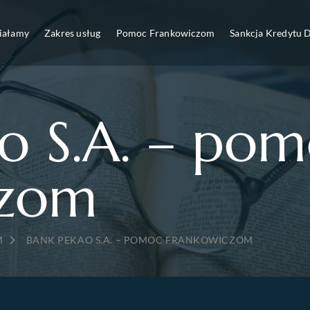
ziałamy
Zakres usług
Pomoc Frankowiczom
Sankcja Kredytu
o S.A. – po
czom
→
M
BANK PEKAO S.A. – POMOC FRANKOWICZOM