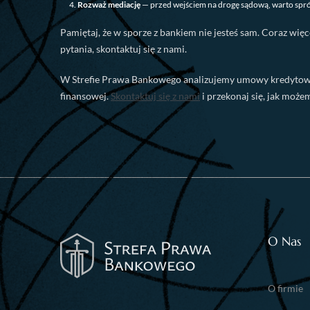
Rozważ mediację
— przed wejściem na drogę sądową, warto spró
Pamiętaj, że w sporze z bankiem nie jesteś sam. Coraz więc
pytania, skontaktuj się z nami.
W Strefie Prawa Bankowego analizujemy umowy kredytowe na
finansowej.
Skontaktuj się z nami
i przekonaj się, jak moż
O Nas
O firmie