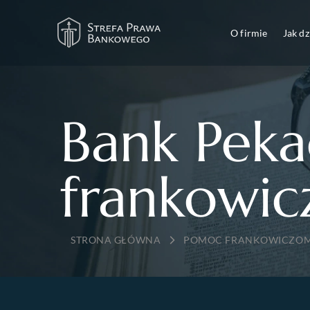
O firmie
Jak d
Bank Peka
frankowi
→
POMOC FRANKOWICZO