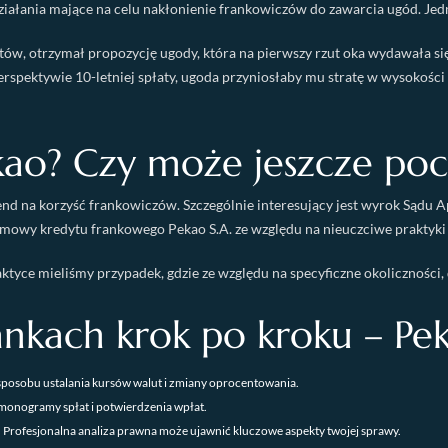
ziałania mające na celu nakłonienie frankowiczów do zawarcia ugód. Jedn
ntów, otrzymał propozycję ugody, która na pierwszy rzut oka wydawała si
perspektywie 10-letniej spłaty, ugoda przyniosłaby mu stratę w wysokoś
ao? Czy może jeszcze poc
 na korzyść frankowiczów. Szczególnie interesujący jest wyrok Sądu Ap
umowy kredytu frankowego Pekao S.A. ze względu na nieuczciwe praktyki 
aktyce mieliśmy przypadek, gdzie ze względu na specyficzne okoliczności,
ankach krok po kroku – Pek
sposobu ustalania kursów walut i zmiany oprocentowania.
monogramy spłat i potwierdzenia wpłat.
 Profesjonalna analiza prawna może ujawnić kluczowe aspekty twojej sprawy.