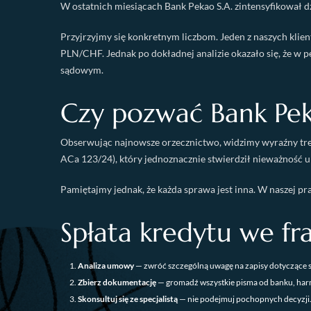
W ostatnich miesiącach Bank Pekao S.A. zintensyfikował d
Przyjrzyjmy się konkretnym liczbom. Jeden z naszych klie
PLN/CHF. Jednak po dokładnej analizie okazało się, że w 
sądowym.
Czy pozwać Bank Pek
Obserwując najnowsze orzecznictwo, widzimy wyraźny trend
ACa 123/24), który jednoznacznie stwierdził nieważność 
Pamiętajmy jednak, że każda sprawa jest inna. W naszej pr
Spłata kredytu we fr
Analiza umowy
— zwróć szczególną uwagę na zapisy dotyczące 
Zbierz dokumentację
— gromadź wszystkie pisma od banku, har
Skonsultuj się ze specjalistą
— nie podejmuj pochopnych decyzji.