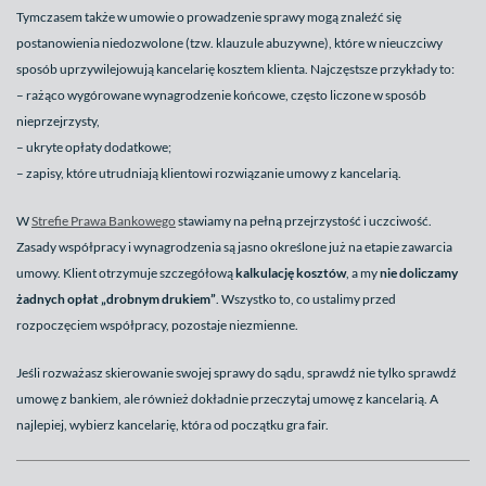
Tymczasem także w umowie o prowadzenie sprawy mogą znaleźć się
postanowienia niedozwolone (tzw. klauzule abuzywne), które w nieuczciwy
sposób uprzywilejowują kancelarię kosztem klienta. Najczęstsze przykłady to:
– rażąco wygórowane wynagrodzenie końcowe, często liczone w sposób
nieprzejrzysty,
– ukryte opłaty dodatkowe;
– zapisy, które utrudniają klientowi rozwiązanie umowy z kancelarią.
W
Strefie Prawa Bankowego
stawiamy na pełną przejrzystość i uczciwość.
Zasady współpracy i wynagrodzenia są jasno określone już na etapie zawarcia
umowy. Klient otrzymuje szczegółową
kalkulację kosztów
, a my
nie doliczamy
żadnych opłat „drobnym drukiem”
. Wszystko to, co ustalimy przed
rozpoczęciem współpracy, pozostaje niezmienne.
Jeśli rozważasz skierowanie swojej sprawy do sądu, sprawdź nie tylko sprawdź
umowę z bankiem, ale również dokładnie przeczytaj umowę z kancelarią. A
najlepiej, wybierz kancelarię, która od początku gra fair.