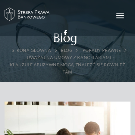
Blog
→
→
BLOG
PORADY PRAWNE
→
UWAŻAJ NA UMOWY Z KANCELARIAMI –
KLAUZULE ABUZYWNE MOGĄ ZNALEŹĆ SIĘ RÓWNIEŻ
TAM