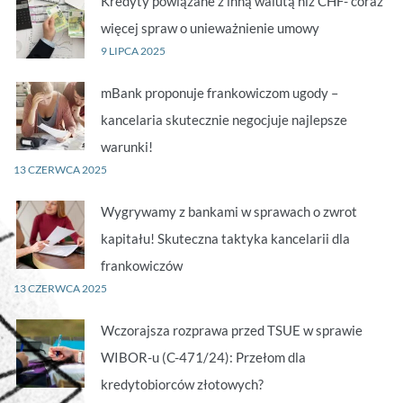
Kredyty powiązane z inną walutą niż CHF- coraz
więcej spraw o unieważnienie umowy
9 LIPCA 2025
mBank proponuje frankowiczom ugody –
kancelaria skutecznie negocjuje najlepsze
warunki!
13 CZERWCA 2025
Wygrywamy z bankami w sprawach o zwrot
kapitału! Skuteczna taktyka kancelarii dla
frankowiczów
13 CZERWCA 2025
Wczorajsza rozprawa przed TSUE w sprawie
WIBOR-u (C-471/24): Przełom dla
kredytobiorców złotowych?