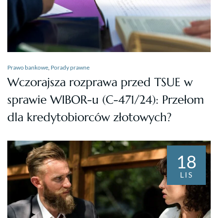
Prawo bankowe
,
Porady prawne
Wczorajsza rozprawa przed TSUE w
sprawie WIBOR-u (C-471/24): Przełom
dla kredytobiorców złotowych?
18
LIS