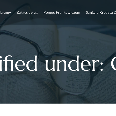
ziałamy
Zakres usług
Pomoc Frankowiczom
Sankcja Kredytu
sified under: