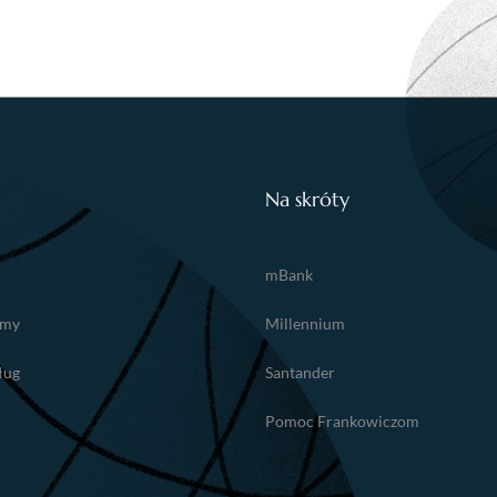
Na skróty
mBank
amy
Millennium
ług
Santander
Pomoc Frankowiczom