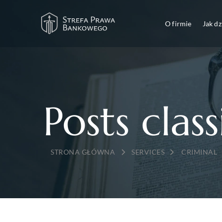
O firmie
Jak d
Posts clas
→
→
SERVICES
CRIMINAL