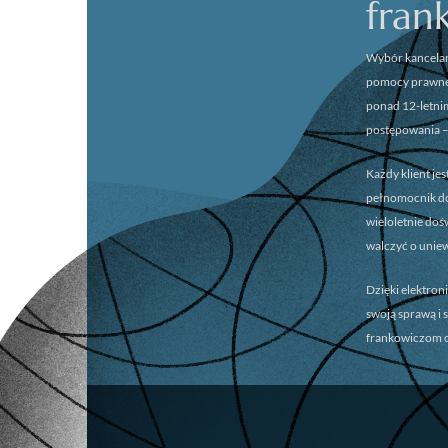
fran
Wybór kancelar
pomocy prawnej
ponad 12-letni
postępowania –
Każdy klient je
pełnomocnik dok
wieloletnie do
walczyć o unie
Dzięki elektron
swoją sprawą i 
frankowiczom o