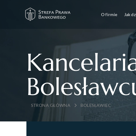
O firmie
Jak d
Kancelari
Bolesławc
→
BOLESŁAWIEC