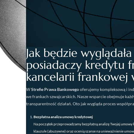
Jak będzie wyglądał
posiadaczy kredytu 
kancelarii frankowej
W
Strefie Prawa Bankowego
oferujemy kompleksową i ind
we frankach szwajcarskich. Nasze wsparcie obejmuje każd
transparentność działań. Oto jak wygląda proces współprac
Bezpłatna analiza umowy kredytowej
Na początek przeprowadzamy bezpłatną analizę Twojej umowy k
klauzule (abuzywne) oraz ocenią szanse na unieważnienie umowy 