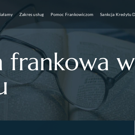
ziałamy
Zakres usług
Pomoc Frankowiczom
Sankcja Kredytu
a frankowa w
u