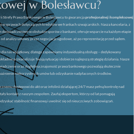
kowej w Bolesławcu?
ii
Strefy Prawa Bankowego w Bolesławcu
to gwarancja
profesjonalnej i kompleksowej
 w sprawach dotyczących kredytów we frankach szwajcarskich. Nasza kancelaria, z
m doświadczeniem w obsłudze sporów z bankami, oferuje wsparcie na każdym etapie
 od analizy umowy, przez negocjacje ugodowe, aż po reprezentację przed sądem.
st dla nas wyjątkowy, dlatego zapewniamy
indywidualną obsługę
– dedykowany
ładnie przeanalizuje Twoją sytuację i dobierze najlepszą strategię działania. Nasze
świadczenie oraz dogłębna znajomość prawa bankowego pozwalają skutecznie
ważnienie niekorzystnych umów lub odzyskanie nadpłaconych środków.
icznemu dostępowi do akt oraz infolinii działającej 24/7 masz pełną kontrolę nad
stały kontakt z naszym zespołem. Zaufaj ekspertom, którzy od lat pomagają
dzyskać stabilność finansową i uwolnić się od nieuczciwych zobowiązań.