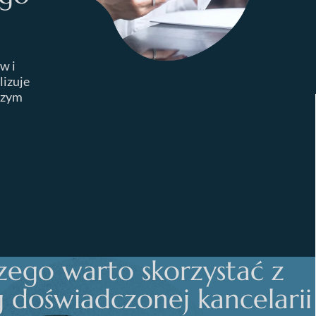
w i
lizuje
czym
zego warto skorzystać z
g doświadczonej kancelarii