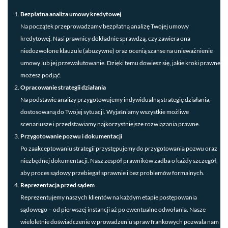
Bezpłatna analiza umowy kredytowej
Na początek przeprowadzamy bezpłatną analizę Twojej umowy
kredytowej. Nasi prawnicy dokładnie sprawdzą, czy zawiera ona
niedozwolone klauzule (abuzywne) oraz ocenią szanse na unieważnienie
umowy lub jej przewalutowanie. Dzięki temu dowiesz się, jakie kroki prawne
możesz podjąć.
Opracowanie strategii działania
Na podstawie analizy przygotowujemy indywidualną strategię działania,
dostosowaną do Twojej sytuacji. Wyjaśniamy wszystkie możliwe
scenariusze i przedstawiamy najkorzystniejsze rozwiązania prawne.
Przygotowanie pozwu i dokumentacji
Po zaakceptowaniu strategii przystępujemy do przygotowania pozwu oraz
niezbędnej dokumentacji. Nasz zespół prawników zadba o każdy szczegół,
aby proces sądowy przebiegał sprawnie i bez problemów formalnych.
Reprezentacja przed sądem
Reprezentujemy naszych klientów na każdym etapie postępowania
sądowego – od pierwszej instancji aż po ewentualne odwołania. Nasze
wieloletnie doświadczenie w prowadzeniu spraw frankowych pozwala nam