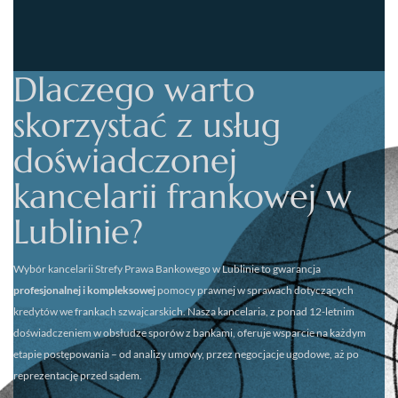
Dlaczego warto
skorzystać z usług
doświadczonej
kancelarii frankowej w
Lublinie?
Wybór kancelarii
Strefy Prawa Bankowego w Lublinie
to gwarancja
profesjonalnej i kompleksowej
pomocy prawnej w sprawach dotyczących
kredytów we frankach szwajcarskich. Nasza kancelaria, z ponad 12-letnim
doświadczeniem w obsłudze sporów z bankami, oferuje wsparcie na każdym
etapie postępowania – od analizy umowy, przez negocjacje ugodowe, aż po
reprezentację przed sądem.