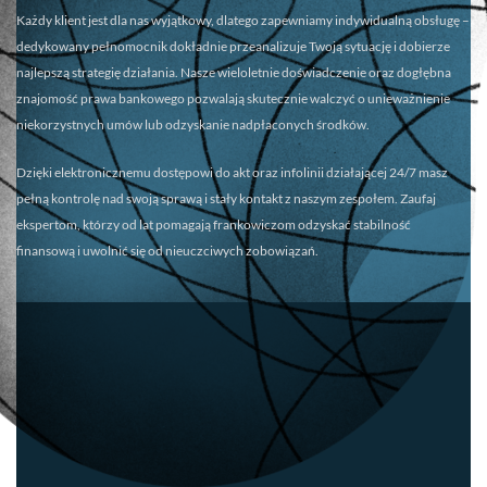
Każdy klient jest dla nas wyjątkowy, dlatego zapewniamy
indywidualną obsługę
–
dedykowany pełnomocnik dokładnie przeanalizuje Twoją sytuację i dobierze
najlepszą strategię działania. Nasze wieloletnie doświadczenie oraz dogłębna
znajomość prawa bankowego pozwalają skutecznie walczyć o unieważnienie
niekorzystnych umów lub odzyskanie nadpłaconych środków.
Dzięki elektronicznemu dostępowi do akt oraz infolinii działającej 24/7 masz
pełną kontrolę nad swoją sprawą i stały kontakt z naszym zespołem. Zaufaj
ekspertom, którzy od lat pomagają frankowiczom odzyskać stabilność
finansową i uwolnić się od nieuczciwych zobowiązań.