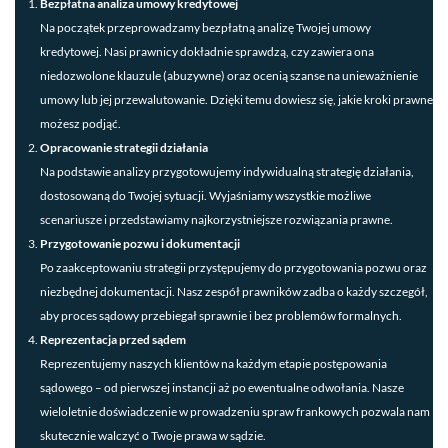
Bezpłatna analiza umowy kredytowej
Na początek przeprowadzamy bezpłatną analizę Twojej umowy
kredytowej. Nasi prawnicy dokładnie sprawdzą, czy zawiera ona
niedozwolone klauzule (abuzywne) oraz ocenią szanse na unieważnienie
umowy lub jej przewalutowanie. Dzięki temu dowiesz się, jakie kroki prawne
możesz podjąć.
Opracowanie strategii działania
Na podstawie analizy przygotowujemy indywidualną strategię działania,
dostosowaną do Twojej sytuacji. Wyjaśniamy wszystkie możliwe
scenariusze i przedstawiamy najkorzystniejsze rozwiązania prawne.
Przygotowanie pozwu i dokumentacji
Po zaakceptowaniu strategii przystępujemy do przygotowania pozwu oraz
niezbędnej dokumentacji. Nasz zespół prawników zadba o każdy szczegół,
aby proces sądowy przebiegał sprawnie i bez problemów formalnych.
Reprezentacja przed sądem
Reprezentujemy naszych klientów na każdym etapie postępowania
sądowego – od pierwszej instancji aż po ewentualne odwołania. Nasze
wieloletnie doświadczenie w prowadzeniu spraw frankowych pozwala nam
skutecznie walczyć o Twoje prawa w sądzie.