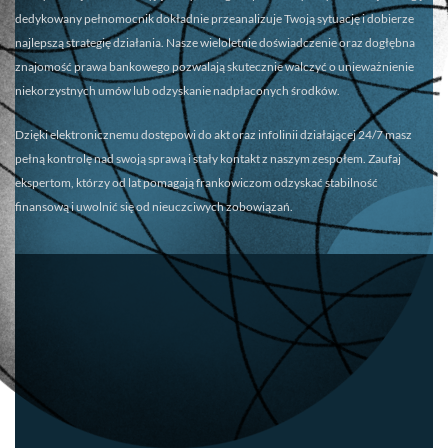
dedykowany pełnomocnik dokładnie przeanalizuje Twoją sytuację i dobierze
najlepszą strategię działania. Nasze wieloletnie doświadczenie oraz dogłębna
znajomość prawa bankowego pozwalają skutecznie walczyć o unieważnienie
niekorzystnych umów lub odzyskanie nadpłaconych środków.
Dzięki elektronicznemu dostępowi do akt oraz infolinii działającej 24/7 masz
pełną kontrolę nad swoją sprawą i stały kontakt z naszym zespołem. Zaufaj
ekspertom, którzy od lat pomagają frankowiczom odzyskać stabilność
finansową i uwolnić się od nieuczciwych zobowiązań.