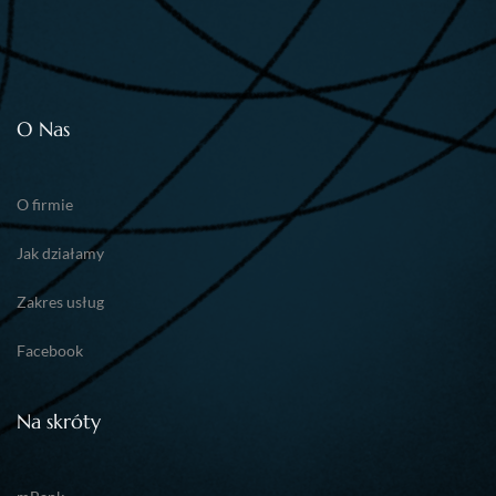
O Nas
O firmie
Jak działamy
Zakres usług
Facebook
Na skróty