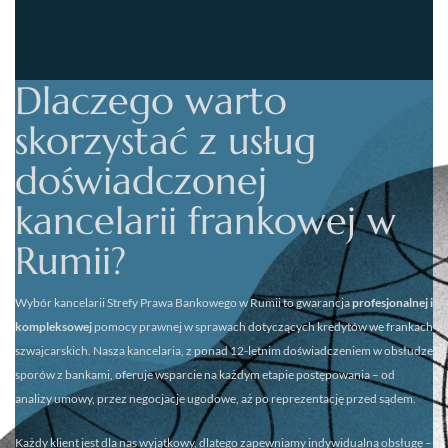
Dlaczego warto
skorzystać z usług
doświadczonej
kancelarii frankowej w
Rumii?
Wybór kancelarii
Strefy Prawa Bankowego w Rumii
to gwarancja
profesjonalnej i
kompleksowej
pomocy prawnej w sprawach dotyczących kredytów we frankach
szwajcarskich. Nasza kancelaria, z ponad 12-letnim doświadczeniem w obsłudze
sporów z bankami, oferuje wsparcie na każdym etapie postępowania – od
analizy umowy, przez negocjacje ugodowe, aż po reprezentację przed sądem.
Każdy klient jest dla nas wyjątkowy, dlatego zapewniamy
indywidualną obsługę
–