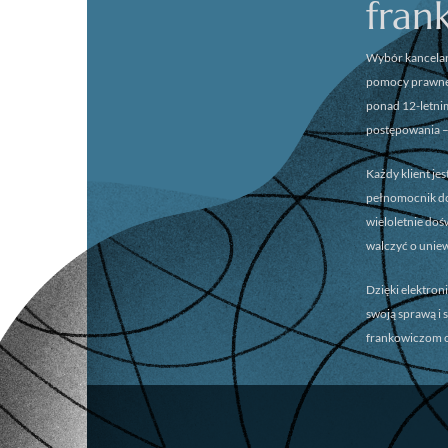
fran
Wybór kancelar
pomocy prawnej
ponad 12-letni
postępowania –
Każdy klient je
pełnomocnik dok
wieloletnie do
walczyć o unie
Dzięki elektron
swoją sprawą i 
frankowiczom o