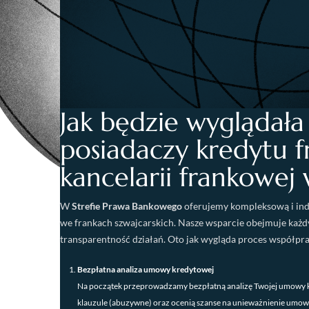
Jak będzie wyglądał
posiadaczy kredytu 
kancelarii frankowe
W
Strefie Prawa Bankowego
oferujemy kompleksową i ind
we frankach szwajcarskich. Nasze wsparcie obejmuje każd
transparentność działań. Oto jak wygląda proces współprac
Bezpłatna analiza umowy kredytowej
Na początek przeprowadzamy bezpłatną analizę Twojej umowy k
klauzule (abuzywne) oraz ocenią szanse na unieważnienie umowy 