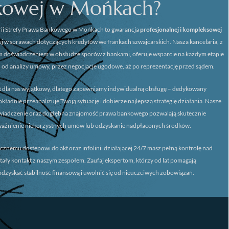
kowej w Mońkach?
ii
Strefy Prawa Bankowego w Mońkach
to gwarancja
profesjonalnej i kompleksowej
 w sprawach dotyczących kredytów we frankach szwajcarskich. Nasza kancelaria, z
m doświadczeniem w obsłudze sporów z bankami, oferuje wsparcie na każdym etapie
 od analizy umowy, przez negocjacje ugodowe, aż po reprezentację przed sądem.
st dla nas wyjątkowy, dlatego zapewniamy
indywidualną obsługę
– dedykowany
ładnie przeanalizuje Twoją sytuację i dobierze najlepszą strategię działania. Nasze
świadczenie oraz dogłębna znajomość prawa bankowego pozwalają skutecznie
ważnienie niekorzystnych umów lub odzyskanie nadpłaconych środków.
icznemu dostępowi do akt oraz infolinii działającej 24/7 masz pełną kontrolę nad
stały kontakt z naszym zespołem. Zaufaj ekspertom, którzy od lat pomagają
dzyskać stabilność finansową i uwolnić się od nieuczciwych zobowiązań.