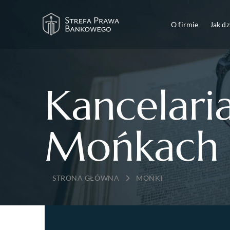
O firmie
Jak d
Kancelari
Mońkach
→
MOŃKI