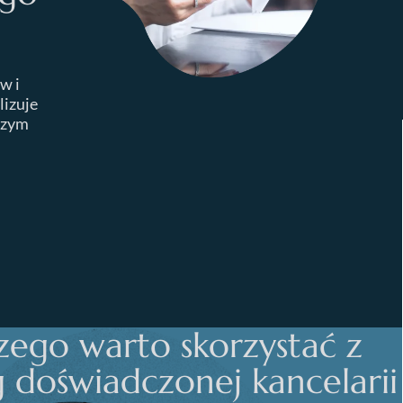
w i
lizuje
czym
zego warto skorzystać z
g doświadczonej kancelarii