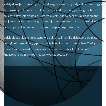
Każdy klient jest dla nas wyjątkowy, dlatego zapewniamy
indywidualną obsługę
–
dedykowany pełnomocnik dokładnie przeanalizuje Twoją sytuację i dobierze
najlepszą strategię działania. Nasze wieloletnie doświadczenie oraz dogłębna
znajomość prawa bankowego pozwalają skutecznie walczyć o unieważnienie
niekorzystnych umów lub odzyskanie nadpłaconych środków.
Dzięki elektronicznemu dostępowi do akt oraz infolinii działającej 24/7 masz
pełną kontrolę nad swoją sprawą i stały kontakt z naszym zespołem. Zaufaj
ekspertom, którzy od lat pomagają frankowiczom odzyskać stabilność
finansową i uwolnić się od nieuczciwych zobowiązań.