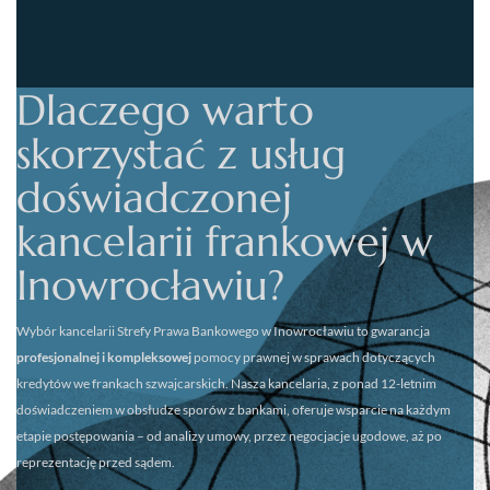
Dlaczego warto
skorzystać z usług
doświadczonej
kancelarii frankowej w
Inowrocławiu?
Wybór kancelarii
Strefy Prawa Bankowego w Inowrocławiu
to gwarancja
profesjonalnej i kompleksowej
pomocy prawnej w sprawach dotyczących
kredytów we frankach szwajcarskich. Nasza kancelaria, z ponad 12-letnim
doświadczeniem w obsłudze sporów z bankami, oferuje wsparcie na każdym
etapie postępowania – od analizy umowy, przez negocjacje ugodowe, aż po
reprezentację przed sądem.