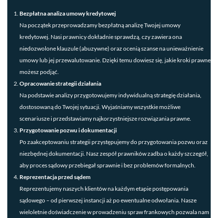
Bezpłatna analiza umowy kredytowej
Na początek przeprowadzamy bezpłatną analizę Twojej umowy
kredytowej. Nasi prawnicy dokładnie sprawdzą, czy zawiera ona
niedozwolone klauzule (abuzywne) oraz ocenią szanse na unieważnienie
umowy lub jej przewalutowanie. Dzięki temu dowiesz się, jakie kroki prawne
możesz podjąć.
Opracowanie strategii działania
Na podstawie analizy przygotowujemy indywidualną strategię działania,
dostosowaną do Twojej sytuacji. Wyjaśniamy wszystkie możliwe
scenariusze i przedstawiamy najkorzystniejsze rozwiązania prawne.
Przygotowanie pozwu i dokumentacji
Po zaakceptowaniu strategii przystępujemy do przygotowania pozwu oraz
niezbędnej dokumentacji. Nasz zespół prawników zadba o każdy szczegół,
aby proces sądowy przebiegał sprawnie i bez problemów formalnych.
Reprezentacja przed sądem
Reprezentujemy naszych klientów na każdym etapie postępowania
sądowego – od pierwszej instancji aż po ewentualne odwołania. Nasze
wieloletnie doświadczenie w prowadzeniu spraw frankowych pozwala nam