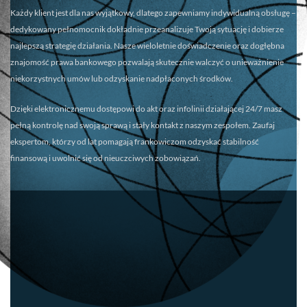
Każdy klient jest dla nas wyjątkowy, dlatego zapewniamy
indywidualną obsługę
–
dedykowany pełnomocnik dokładnie przeanalizuje Twoją sytuację i dobierze
najlepszą strategię działania. Nasze wieloletnie doświadczenie oraz dogłębna
znajomość prawa bankowego pozwalają skutecznie walczyć o unieważnienie
niekorzystnych umów lub odzyskanie nadpłaconych środków.
Dzięki elektronicznemu dostępowi do akt oraz infolinii działającej 24/7 masz
pełną kontrolę nad swoją sprawą i stały kontakt z naszym zespołem. Zaufaj
ekspertom, którzy od lat pomagają frankowiczom odzyskać stabilność
finansową i uwolnić się od nieuczciwych zobowiązań.