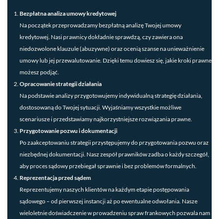
Bezpłatna analiza umowy kredytowej
Na początek przeprowadzamy bezpłatną analizę Twojej umowy
kredytowej. Nasi prawnicy dokładnie sprawdzą, czy zawiera ona
niedozwolone klauzule (abuzywne) oraz ocenią szanse na unieważnienie
umowy lub jej przewalutowanie. Dzięki temu dowiesz się, jakie kroki prawne
możesz podjąć.
Opracowanie strategii działania
Na podstawie analizy przygotowujemy indywidualną strategię działania,
dostosowaną do Twojej sytuacji. Wyjaśniamy wszystkie możliwe
scenariusze i przedstawiamy najkorzystniejsze rozwiązania prawne.
Przygotowanie pozwu i dokumentacji
Po zaakceptowaniu strategii przystępujemy do przygotowania pozwu oraz
niezbędnej dokumentacji. Nasz zespół prawników zadba o każdy szczegół,
aby proces sądowy przebiegał sprawnie i bez problemów formalnych.
Reprezentacja przed sądem
Reprezentujemy naszych klientów na każdym etapie postępowania
sądowego – od pierwszej instancji aż po ewentualne odwołania. Nasze
wieloletnie doświadczenie w prowadzeniu spraw frankowych pozwala nam