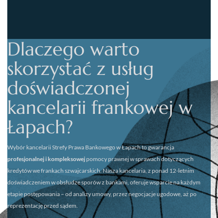
Dlaczego warto
skorzystać z usług
doświadczonej
kancelarii frankowej w
Łapach?
Wybór kancelarii
Strefy Prawa Bankowego w Łapach
to gwarancja
profesjonalnej i kompleksowej
pomocy prawnej w sprawach dotyczących
kredytów we frankach szwajcarskich. Nasza kancelaria, z ponad 12-letnim
doświadczeniem w obsłudze sporów z bankami, oferuje wsparcie na każdym
etapie postępowania – od analizy umowy, przez negocjacje ugodowe, aż po
reprezentację przed sądem.