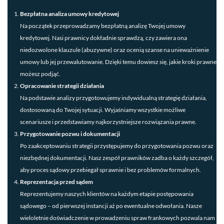
Bezpłatna analiza umowy kredytowej
Na początek przeprowadzamy bezpłatną analizę Twojej umowy
kredytowej. Nasi prawnicy dokładnie sprawdzą, czy zawiera ona
niedozwolone klauzule (abuzywne) oraz ocenią szanse na unieważnienie
umowy lub jej przewalutowanie. Dzięki temu dowiesz się, jakie kroki prawne
możesz podjąć.
Opracowanie strategii działania
Na podstawie analizy przygotowujemy indywidualną strategię działania,
dostosowaną do Twojej sytuacji. Wyjaśniamy wszystkie możliwe
scenariusze i przedstawiamy najkorzystniejsze rozwiązania prawne.
Przygotowanie pozwu i dokumentacji
Po zaakceptowaniu strategii przystępujemy do przygotowania pozwu oraz
niezbędnej dokumentacji. Nasz zespół prawników zadba o każdy szczegół,
aby proces sądowy przebiegał sprawnie i bez problemów formalnych.
Reprezentacja przed sądem
Reprezentujemy naszych klientów na każdym etapie postępowania
sądowego – od pierwszej instancji aż po ewentualne odwołania. Nasze
wieloletnie doświadczenie w prowadzeniu spraw frankowych pozwala nam