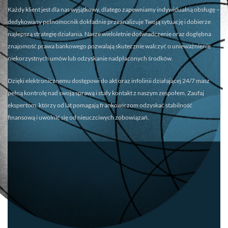
Każdy klient jest dla nas wyjątkowy, dlatego zapewniamy
indywidualną obsługę
–
dedykowany pełnomocnik dokładnie przeanalizuje Twoją sytuację i dobierze
najlepszą strategię działania. Nasze wieloletnie doświadczenie oraz dogłębna
znajomość prawa bankowego pozwalają skutecznie walczyć o unieważnienie
niekorzystnych umów lub odzyskanie nadpłaconych środków.
Dzięki elektronicznemu dostępowi do akt oraz infolinii działającej 24/7 masz
pełną kontrolę nad swoją sprawą i stały kontakt z naszym zespołem. Zaufaj
ekspertom, którzy od lat pomagają frankowiczom odzyskać stabilność
finansową i uwolnić się od nieuczciwych zobowiązań.