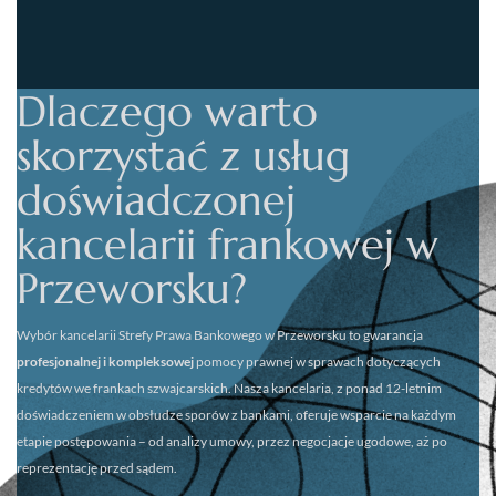
Dlaczego warto
skorzystać z usług
doświadczonej
kancelarii frankowej w
Przeworsku?
Wybór kancelarii
Strefy Prawa Bankowego w Przeworsku
to gwarancja
profesjonalnej i kompleksowej
pomocy prawnej w sprawach dotyczących
kredytów we frankach szwajcarskich. Nasza kancelaria, z ponad 12-letnim
doświadczeniem w obsłudze sporów z bankami, oferuje wsparcie na każdym
etapie postępowania – od analizy umowy, przez negocjacje ugodowe, aż po
reprezentację przed sądem.