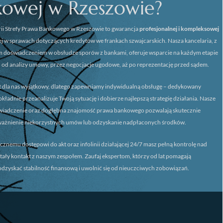
kowej w Rzeszowie?
ii
Strefy Prawa Bankowego w Rzeszowie
to gwarancja
profesjonalnej i kompleksowej
 w sprawach dotyczących kredytów we frankach szwajcarskich. Nasza kancelaria, z
m doświadczeniem w obsłudze sporów z bankami, oferuje wsparcie na każdym etapie
 od analizy umowy, przez negocjacje ugodowe, aż po reprezentację przed sądem.
st dla nas wyjątkowy, dlatego zapewniamy
indywidualną obsługę
– dedykowany
ładnie przeanalizuje Twoją sytuację i dobierze najlepszą strategię działania. Nasze
świadczenie oraz dogłębna znajomość prawa bankowego pozwalają skutecznie
ważnienie niekorzystnych umów lub odzyskanie nadpłaconych środków.
icznemu dostępowi do akt oraz infolinii działającej 24/7 masz pełną kontrolę nad
stały kontakt z naszym zespołem. Zaufaj ekspertom, którzy od lat pomagają
dzyskać stabilność finansową i uwolnić się od nieuczciwych zobowiązań.