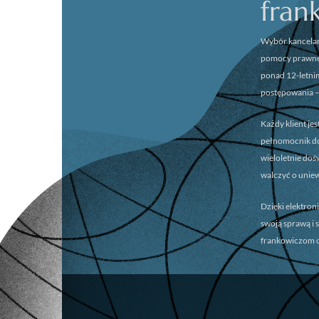
fran
Wybór kancelar
pomocy prawnej
ponad 12-letni
postępowania –
Każdy klient je
pełnomocnik dok
wieloletnie do
walczyć o unie
Dzięki elektron
swoją sprawą i 
frankowiczom o