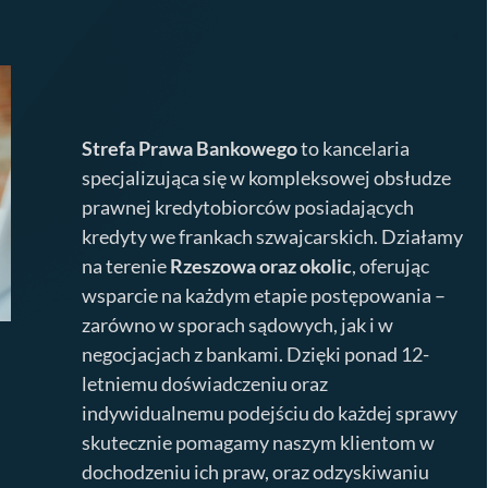
Strefa Prawa Bankowego
to kancelaria
specjalizująca się w kompleksowej obsłudze
prawnej kredytobiorców posiadających
kredyty we frankach szwajcarskich. Działamy
na terenie
Rzeszowa
oraz okolic
, oferując
wsparcie na każdym etapie postępowania –
zarówno w sporach sądowych, jak i w
negocjacjach z bankami. Dzięki ponad 12-
letniemu doświadczeniu oraz
indywidualnemu podejściu do każdej sprawy
skutecznie pomagamy naszym klientom w
dochodzeniu ich praw, oraz odzyskiwaniu