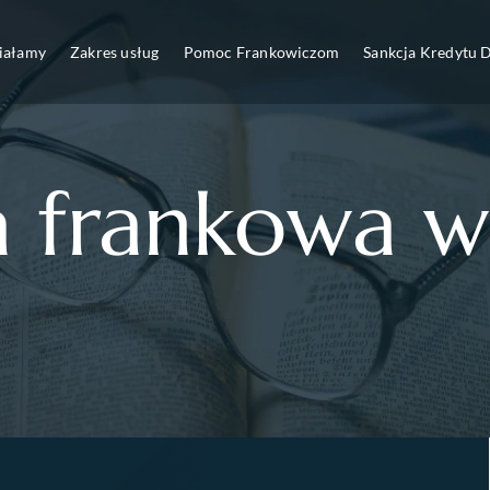
ziałamy
Zakres usług
Pomoc Frankowiczom
Sankcja Kredytu
a frankowa w
e