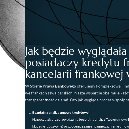
Jak będzie wyglądał
posiadaczy kredytu 
kancelarii frankowej
W
Strefie Prawa Bankowego
oferujemy kompleksową i ind
we frankach szwajcarskich. Nasze wsparcie obejmuje każd
transparentność działań. Oto jak wygląda proces współprac
Bezpłatna analiza umowy kredytowej
Na początek przeprowadzamy bezpłatną analizę Twojej umowy k
klauzule (abuzywne) oraz ocenią szanse na unieważnienie umowy 