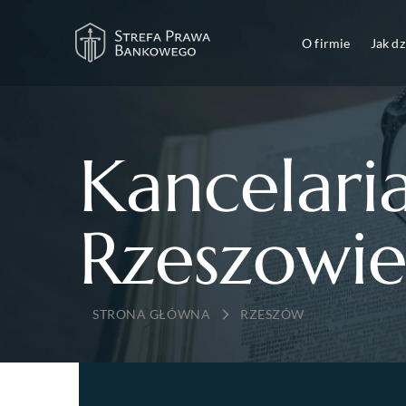
O firmie
Jak d
Kancelari
Rzeszowi
→
RZESZÓW