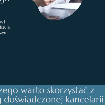
w i
lizuje
czym
zego warto skorzystać z
g doświadczonej kancelarii