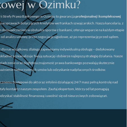
kowej w Ozimku?
ii
Strefy Prawa Bankowego w Ozimku
to gwarancja
profesjonalnej i kompleksowej
 w sprawach dotyczących kredytów we frankach szwajcarskich. Nasza kancelaria, z
m doświadczeniem w obsłudze sporów z bankami, oferuje wsparcie na każdym etapie
 od analizy umowy, przez negocjacje ugodowe, aż po reprezentację przed sądem.
st dla nas wyjątkowy, dlatego zapewniamy
indywidualną obsługę
– dedykowany
ładnie przeanalizuje Twoją sytuację i dobierze najlepszą strategię działania. Nasze
świadczenie oraz dogłębna znajomość prawa bankowego pozwalają skutecznie
ważnienie niekorzystnych umów lub odzyskanie nadpłaconych środków.
icznemu dostępowi do akt oraz infolinii działającej 24/7 masz pełną kontrolę nad
stały kontakt z naszym zespołem. Zaufaj ekspertom, którzy od lat pomagają
dzyskać stabilność finansową i uwolnić się od nieuczciwych zobowiązań.