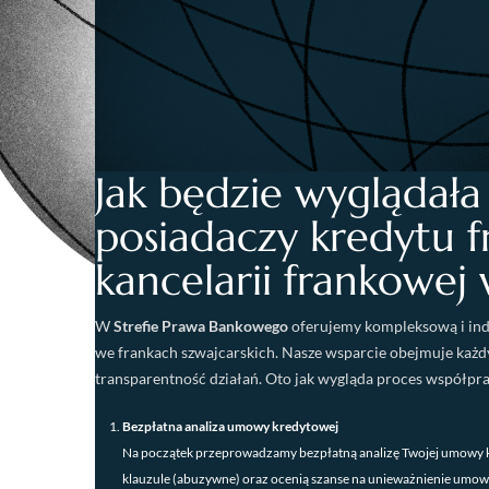
Jak będzie wyglądał
posiadaczy kredytu 
kancelarii frankowej
W
Strefie Prawa Bankowego
oferujemy kompleksową i ind
we frankach szwajcarskich. Nasze wsparcie obejmuje każd
transparentność działań. Oto jak wygląda proces współprac
Bezpłatna analiza umowy kredytowej
Na początek przeprowadzamy bezpłatną analizę Twojej umowy k
klauzule (abuzywne) oraz ocenią szanse na unieważnienie umowy 