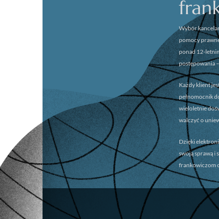
fran
Wybór kancelar
pomocy prawnej
ponad 12-letni
postępowania –
Każdy klient je
pełnomocnik dok
wieloletnie do
walczyć o unie
Dzięki elektron
swoją sprawą i 
frankowiczom o