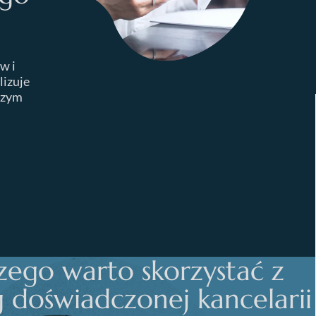
w i
lizuje
czym
zego warto skorzystać z
g doświadczonej kancelarii