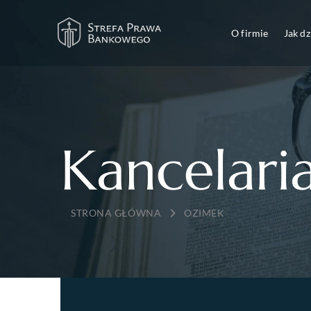
O firmie
Jak d
Kancelari
→
OZIMEK