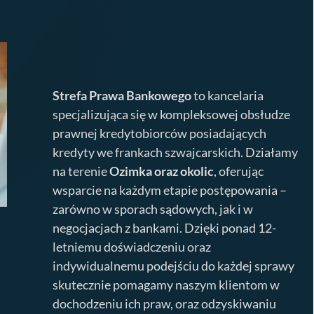
Strefa Prawa Bankowego
to kancelaria
specjalizująca się w kompleksowej obsłudze
prawnej kredytobiorców posiadających
kredyty we frankach szwajcarskich. Działamy
na terenie
Ozimka
oraz okolic
, oferując
wsparcie na każdym etapie postępowania –
zarówno w sporach sądowych, jak i w
negocjacjach z bankami. Dzięki ponad 12-
letniemu doświadczeniu oraz
indywidualnemu podejściu do każdej sprawy
skutecznie pomagamy naszym klientom w
dochodzeniu ich praw, oraz odzyskiwaniu