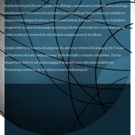
Każdy klient jest dla nas wyjątkowy, dlatego zapewniamy
indywidualną obsługę
–
dedykowany pełnomocnik dokładnie przeanalizuje Twoją sytuację i dobierze
najlepszą strategię działania. Nasze wieloletnie doświadczenie oraz dogłębna
znajomość prawa bankowego pozwalają skutecznie walczyć o unieważnienie
niekorzystnych umów lub odzyskanie nadpłaconych środków.
Dzięki elektronicznemu dostępowi do akt oraz infolinii działającej 24/7 masz
pełną kontrolę nad swoją sprawą i stały kontakt z naszym zespołem. Zaufaj
ekspertom, którzy od lat pomagają frankowiczom odzyskać stabilność
finansową i uwolnić się od nieuczciwych zobowiązań.