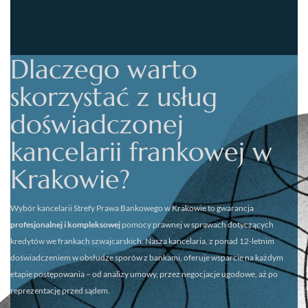
Dlaczego warto
skorzystać z usług
doświadczonej
kancelarii frankowej w
Krakowie?
Wybór kancelarii
Strefy Prawa Bankowego w Krakowie
to gwarancja
profesjonalnej i kompleksowej
pomocy prawnej w sprawach dotyczących
kredytów we frankach szwajcarskich. Nasza kancelaria, z ponad 12-letnim
doświadczeniem w obsłudze sporów z bankami, oferuje wsparcie na każdym
etapie postępowania – od analizy umowy, przez negocjacje ugodowe, aż po
reprezentację przed sądem.