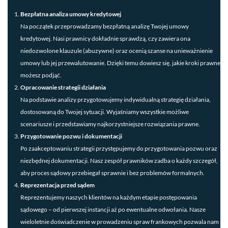
Bezpłatna analiza umowy kredytowej
Na początek przeprowadzamy bezpłatną analizę Twojej umowy
kredytowej. Nasi prawnicy dokładnie sprawdzą, czy zawiera ona
niedozwolone klauzule (abuzywne) oraz ocenią szanse na unieważnienie
umowy lub jej przewalutowanie. Dzięki temu dowiesz się, jakie kroki prawne
możesz podjąć.
Opracowanie strategii działania
Na podstawie analizy przygotowujemy indywidualną strategię działania,
dostosowaną do Twojej sytuacji. Wyjaśniamy wszystkie możliwe
scenariusze i przedstawiamy najkorzystniejsze rozwiązania prawne.
Przygotowanie pozwu i dokumentacji
Po zaakceptowaniu strategii przystępujemy do przygotowania pozwu oraz
niezbędnej dokumentacji. Nasz zespół prawników zadba o każdy szczegół,
aby proces sądowy przebiegał sprawnie i bez problemów formalnych.
Reprezentacja przed sądem
Reprezentujemy naszych klientów na każdym etapie postępowania
sądowego – od pierwszej instancji aż po ewentualne odwołania. Nasze
wieloletnie doświadczenie w prowadzeniu spraw frankowych pozwala nam