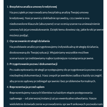
Bezpłatna analiza umowy kredytowej
Na początek przeprowadzamy bezpłatną analizę Twojej umowy
kredytowej. Nasi prawnicy dokładnie sprawdzą, czy zawiera ona
niedozwolone klauzule (abuzywne) oraz ocenią szanse na unieważnienie
umowy lub jej przewalutowanie. Dzięki temu dowiesz się, jakie kroki prawne
możesz podjąć.
Opracowanie strategii działania
Na podstawie analizy przygotowujemy indywidualną strategię działania,
dostosowaną do Twojej sytuacji. Wyjaśniamy wszystkie możliwe
scenariusze i przedstawiamy najkorzystniejsze rozwiązania prawne.
Przygotowanie pozwu i dokumentacji
Po zaakceptowaniu strategii przystępujemy do przygotowania pozwu oraz
niezbędnej dokumentacji. Nasz zespół prawników zadba o każdy szczegół,
aby proces sądowy przebiegał sprawnie i bez problemów formalnych.
Reprezentacja przed sądem
Reprezentujemy naszych klientów na każdym etapie postępowania
sądowego – od pierwszej instancji aż po ewentualne odwołania. Nasze
wieloletnie doświadczenie w prowadzeniu spraw frankowych pozwala nam