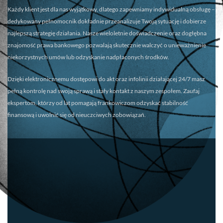
Każdy klient jest dla nas wyjątkowy, dlatego zapewniamy
indywidualną obsługę
–
dedykowany pełnomocnik dokładnie przeanalizuje Twoją sytuację i dobierze
najlepszą strategię działania. Nasze wieloletnie doświadczenie oraz dogłębna
znajomość prawa bankowego pozwalają skutecznie walczyć o unieważnienie
niekorzystnych umów lub odzyskanie nadpłaconych środków.
Dzięki elektronicznemu dostępowi do akt oraz infolinii działającej 24/7 masz
pełną kontrolę nad swoją sprawą i stały kontakt z naszym zespołem. Zaufaj
ekspertom, którzy od lat pomagają frankowiczom odzyskać stabilność
finansową i uwolnić się od nieuczciwych zobowiązań.