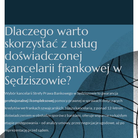
Dlaczego warto
skorzystać z usług
doświadczonej
kancelarii frankowej w
Sędziszowie?
Wybór kancelarii
Strefy Prawa Bankowego w Sędziszowie
to gwarancja
profesjonalnej i kompleksowej
pomocy prawnej w sprawach dotyczących
kredytów we frankach szwajcarskich. Nasza kancelaria, z ponad 12-letnim
doświadczeniem w obsłudze sporów z bankami, oferuje wsparcie na każdym
etapie postępowania – od analizy umowy, przez negocjacje ugodowe, aż po
reprezentację przed sądem.