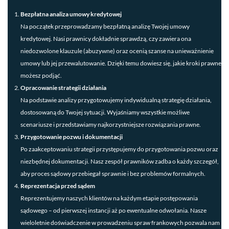
Bezpłatna analiza umowy kredytowej
Na początek przeprowadzamy bezpłatną analizę Twojej umowy
kredytowej. Nasi prawnicy dokładnie sprawdzą, czy zawiera ona
niedozwolone klauzule (abuzywne) oraz ocenią szanse na unieważnienie
umowy lub jej przewalutowanie. Dzięki temu dowiesz się, jakie kroki prawne
możesz podjąć.
Opracowanie strategii działania
Na podstawie analizy przygotowujemy indywidualną strategię działania,
dostosowaną do Twojej sytuacji. Wyjaśniamy wszystkie możliwe
scenariusze i przedstawiamy najkorzystniejsze rozwiązania prawne.
Przygotowanie pozwu i dokumentacji
Po zaakceptowaniu strategii przystępujemy do przygotowania pozwu oraz
niezbędnej dokumentacji. Nasz zespół prawników zadba o każdy szczegół,
aby proces sądowy przebiegał sprawnie i bez problemów formalnych.
Reprezentacja przed sądem
Reprezentujemy naszych klientów na każdym etapie postępowania
sądowego – od pierwszej instancji aż po ewentualne odwołania. Nasze
wieloletnie doświadczenie w prowadzeniu spraw frankowych pozwala nam