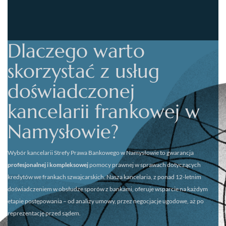
Dlaczego warto
skorzystać z usług
doświadczonej
kancelarii frankowej w
Namysłowie?
Wybór kancelarii
Strefy Prawa Bankowego w Namysłowie
to gwarancja
profesjonalnej i kompleksowej
pomocy prawnej w sprawach dotyczących
kredytów we frankach szwajcarskich. Nasza kancelaria, z ponad 12-letnim
doświadczeniem w obsłudze sporów z bankami, oferuje wsparcie na każdym
etapie postępowania – od analizy umowy, przez negocjacje ugodowe, aż po
reprezentację przed sądem.