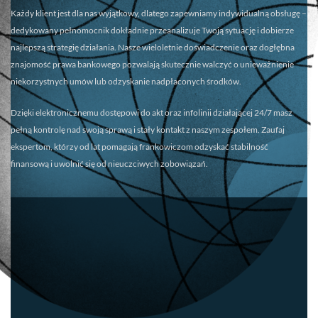
Każdy klient jest dla nas wyjątkowy, dlatego zapewniamy
indywidualną obsługę
–
dedykowany pełnomocnik dokładnie przeanalizuje Twoją sytuację i dobierze
najlepszą strategię działania. Nasze wieloletnie doświadczenie oraz dogłębna
znajomość prawa bankowego pozwalają skutecznie walczyć o unieważnienie
niekorzystnych umów lub odzyskanie nadpłaconych środków.
Dzięki elektronicznemu dostępowi do akt oraz infolinii działającej 24/7 masz
pełną kontrolę nad swoją sprawą i stały kontakt z naszym zespołem. Zaufaj
ekspertom, którzy od lat pomagają frankowiczom odzyskać stabilność
finansową i uwolnić się od nieuczciwych zobowiązań.