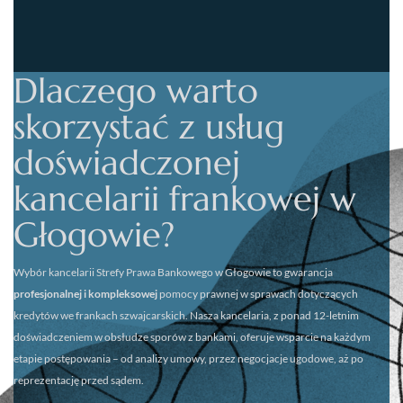
Dlaczego warto
skorzystać z usług
doświadczonej
kancelarii frankowej w
Głogowie?
Wybór kancelarii
Strefy Prawa Bankowego w Głogowie
to gwarancja
profesjonalnej i kompleksowej
pomocy prawnej w sprawach dotyczących
kredytów we frankach szwajcarskich. Nasza kancelaria, z ponad 12-letnim
doświadczeniem w obsłudze sporów z bankami, oferuje wsparcie na każdym
etapie postępowania – od analizy umowy, przez negocjacje ugodowe, aż po
reprezentację przed sądem.