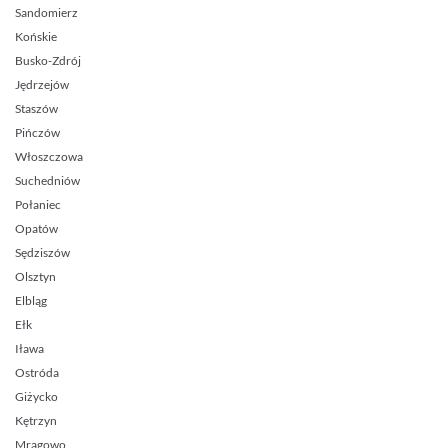
Sandomierz
Końskie
Busko-Zdrój
Jędrzejów
Staszów
Pińczów
Włoszczowa
Suchedniów
Połaniec
Opatów
Sędziszów
Olsztyn
Elbląg
Ełk
Iława
Ostróda
Giżycko
Kętrzyn
Mrągowo