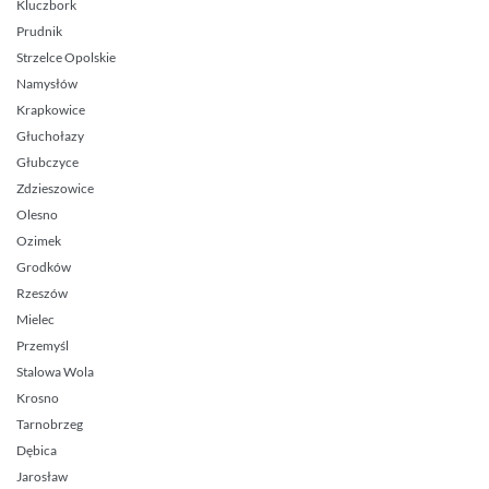
Kluczbork
Prudnik
Strzelce Opolskie
Namysłów
Krapkowice
Głuchołazy
Głubczyce
Zdzieszowice
Olesno
Ozimek
Grodków
Rzeszów
Mielec
Przemyśl
Stalowa Wola
Krosno
Tarnobrzeg
Dębica
Jarosław