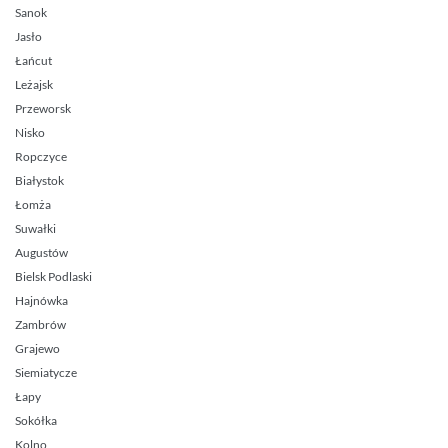
Sanok
Jasło
Łańcut
Leżajsk
Przeworsk
Nisko
Ropczyce
Białystok
Łomża
Suwałki
Augustów
Bielsk Podlaski
Hajnówka
Zambrów
Grajewo
Siemiatycze
Łapy
Sokółka
Kolno