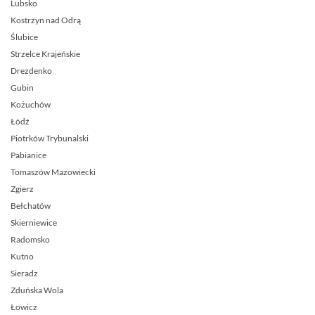
Lubsko
Kostrzyn nad Odrą
Ślubice
Strzelce Krajeńskie
Drezdenko
Gubin
Kożuchów
Łódź
Piotrków Trybunalski
Pabianice
Tomaszów Mazowiecki
Zgierz
Bełchatów
Skierniewice
Radomsko
Kutno
Sieradz
Zduńska Wola
Łowicz