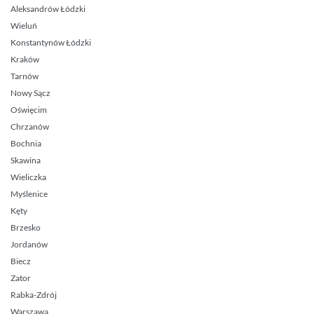
Aleksandrów Łódzki
Wieluń
Konstantynów Łódzki
Kraków
Tarnów
Nowy Sącz
Oświęcim
Chrzanów
Bochnia
Skawina
Wieliczka
Myślenice
Kęty
Brzesko
Jordanów
Biecz
Zator
Rabka-Zdrój
Warszawa