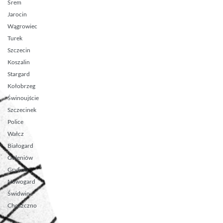
Śrem
Jarocin
Wągrowiec
Turek
Szczecin
Koszalin
Stargard
Kołobrzeg
Świnoujście
Szczecinek
Police
Wałcz
Białogard
Goleniów
Gryfino
Nowogard
Świdwin
Choszczno