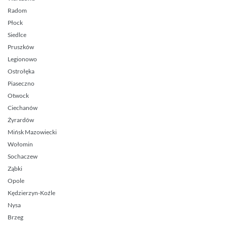
Radom
Płock
Siedlce
Pruszków
Legionowo
Ostrołęka
Piaseczno
Otwock
Ciechanów
Żyrardów
Mińsk Mazowiecki
Wołomin
Sochaczew
Ząbki
Opole
Kędzierzyn-Koźle
Nysa
Brzeg