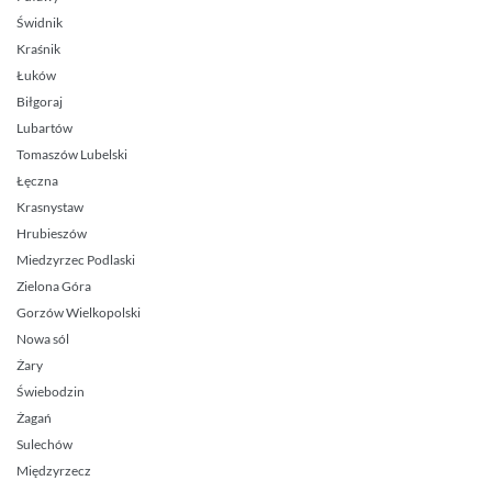
Świdnik
Kraśnik
Łuków
Biłgoraj
Lubartów
Tomaszów Lubelski
Łęczna
Krasnystaw
Hrubieszów
Miedzyrzec Podlaski
Zielona Góra
Gorzów Wielkopolski
Nowa sól
Żary
Świebodzin
Żagań
Sulechów
Międzyrzecz