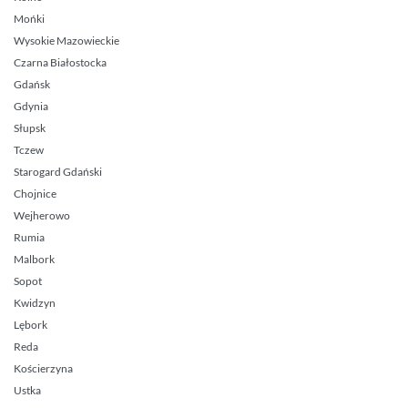
Mońki
Wysokie Mazowieckie
Czarna Białostocka
Gdańsk
Gdynia
Słupsk
Tczew
Starogard Gdański
Chojnice
Wejherowo
Rumia
Malbork
Sopot
Kwidzyn
Lębork
Reda
Kościerzyna
Ustka