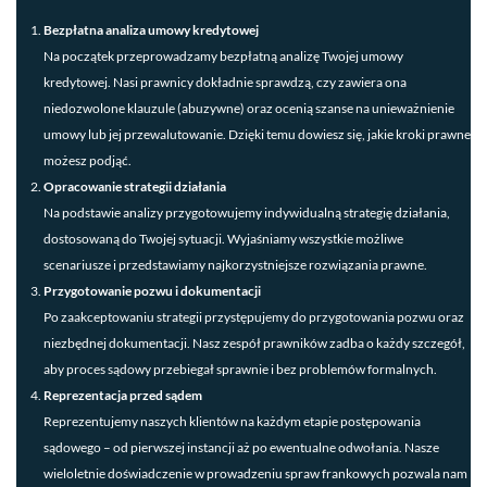
Bezpłatna analiza umowy kredytowej
Na początek przeprowadzamy bezpłatną analizę Twojej umowy
kredytowej. Nasi prawnicy dokładnie sprawdzą, czy zawiera ona
niedozwolone klauzule (abuzywne) oraz ocenią szanse na unieważnienie
umowy lub jej przewalutowanie. Dzięki temu dowiesz się, jakie kroki prawne
możesz podjąć.
Opracowanie strategii działania
Na podstawie analizy przygotowujemy indywidualną strategię działania,
dostosowaną do Twojej sytuacji. Wyjaśniamy wszystkie możliwe
scenariusze i przedstawiamy najkorzystniejsze rozwiązania prawne.
Przygotowanie pozwu i dokumentacji
Po zaakceptowaniu strategii przystępujemy do przygotowania pozwu oraz
niezbędnej dokumentacji. Nasz zespół prawników zadba o każdy szczegół,
aby proces sądowy przebiegał sprawnie i bez problemów formalnych.
Reprezentacja przed sądem
Reprezentujemy naszych klientów na każdym etapie postępowania
sądowego – od pierwszej instancji aż po ewentualne odwołania. Nasze
wieloletnie doświadczenie w prowadzeniu spraw frankowych pozwala nam