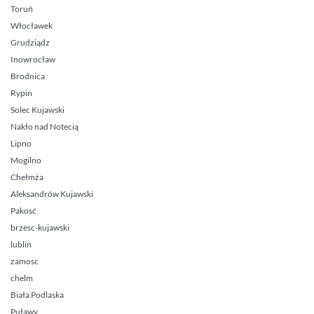
Toruń
Włocławek
Grudziądz
Inowrocław
Brodnica
Rypin
Solec Kujawski
Nakło nad Notecią
Lipno
Mogilno
Chełmża
Aleksandrów Kujawski
Pakosć
brzesc-kujawski
lublin
zamosc
chelm
Biała Podlaska
Puławy