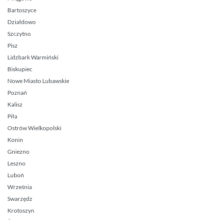
Bartoszyce
Działdowo
Szczytno
Pisz
Lidzbark Warmiński
Biskupiec
Nowe Miasto Lubawskie
Poznań
Kalisz
Piła
Ostrów Wielkopolski
Konin
Gniezno
Leszno
Luboń
Września
Swarzędz
Krotoszyn