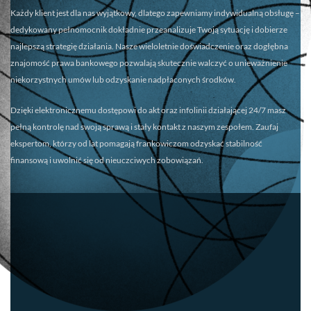
Każdy klient jest dla nas wyjątkowy, dlatego zapewniamy
indywidualną obsługę
–
dedykowany pełnomocnik dokładnie przeanalizuje Twoją sytuację i dobierze
najlepszą strategię działania. Nasze wieloletnie doświadczenie oraz dogłębna
znajomość prawa bankowego pozwalają skutecznie walczyć o unieważnienie
niekorzystnych umów lub odzyskanie nadpłaconych środków.
Dzięki elektronicznemu dostępowi do akt oraz infolinii działającej 24/7 masz
pełną kontrolę nad swoją sprawą i stały kontakt z naszym zespołem. Zaufaj
ekspertom, którzy od lat pomagają frankowiczom odzyskać stabilność
finansową i uwolnić się od nieuczciwych zobowiązań.