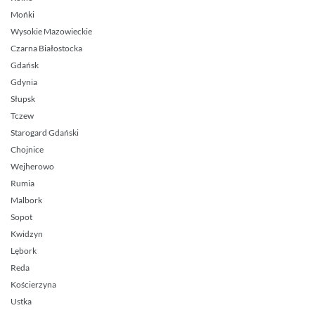
Mońki
Wysokie Mazowieckie
Czarna Białostocka
Gdańsk
Gdynia
Słupsk
Tczew
Starogard Gdański
Chojnice
Wejherowo
Rumia
Malbork
Sopot
Kwidzyn
Lębork
Reda
Kościerzyna
Ustka