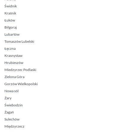
Świdnik
Kraśnik
Łuków
Biłgoraj
Lubartów
Tomaszów Lubelski
Łęczna
Krasnystaw
Hrubieszów
Miedzyrzec Podlaski
Zielona Góra
Gorzów Wielkopolski
Nowa sól
Żary
Świebodzin
Żagań
Sulechów
Międzyrzecz