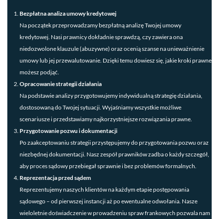
Bezpłatna analiza umowy kredytowej
Na początek przeprowadzamy bezpłatną analizę Twojej umowy
kredytowej. Nasi prawnicy dokładnie sprawdzą, czy zawiera ona
niedozwolone klauzule (abuzywne) oraz ocenią szanse na unieważnienie
umowy lub jej przewalutowanie. Dzięki temu dowiesz się, jakie kroki prawne
możesz podjąć.
Opracowanie strategii działania
Na podstawie analizy przygotowujemy indywidualną strategię działania,
dostosowaną do Twojej sytuacji. Wyjaśniamy wszystkie możliwe
scenariusze i przedstawiamy najkorzystniejsze rozwiązania prawne.
Przygotowanie pozwu i dokumentacji
Po zaakceptowaniu strategii przystępujemy do przygotowania pozwu oraz
niezbędnej dokumentacji. Nasz zespół prawników zadba o każdy szczegół,
aby proces sądowy przebiegał sprawnie i bez problemów formalnych.
Reprezentacja przed sądem
Reprezentujemy naszych klientów na każdym etapie postępowania
sądowego – od pierwszej instancji aż po ewentualne odwołania. Nasze
wieloletnie doświadczenie w prowadzeniu spraw frankowych pozwala nam