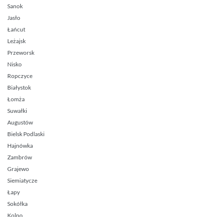
Sanok
Jasło
Łańcut
Leżajsk
Przeworsk
Nisko
Ropczyce
Białystok
Łomża
Suwałki
Augustów
Bielsk Podlaski
Hajnówka
Zambrów
Grajewo
Siemiatycze
Łapy
Sokółka
Kolno