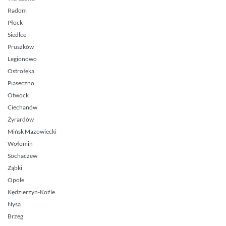
Radom
Płock
Siedlce
Pruszków
Legionowo
Ostrołęka
Piaseczno
Otwock
Ciechanów
Żyrardów
Mińsk Mazowiecki
Wołomin
Sochaczew
Ząbki
Opole
Kędzierzyn-Koźle
Nysa
Brzeg