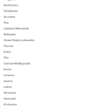
Bartoszyce
Działdowo
Szczytno
Pisz
Lidzbark Warmiński
Biskupiec
Nowe Miasto Lubawskie
Poznań
Kalisz
Piła
Ostrów Wielkopolski
Konin
Gniezno
Leszno
Luboń
Września
Swarzędz
Krotoszyn