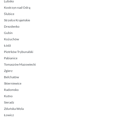
Lubsko
Kostrzyn nad Odrą
Ślubice
Strzelce Krajeńskie
Drezdenko
Gubin
Kożuchów
Łódź
Piotrków Trybunalski
Pabianice
Tomaszów Mazowiecki
Zgierz
Bełchatów
Skierniewice
Radomsko
Kutno
Sieradz
Zduńska Wola
Łowicz