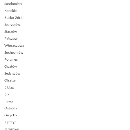
Sandomierz
Końskie
Busko-Zdrój
Jędrzejów
Staszów
Pińczów
Włoszczowa
Suchedniów
Połaniec
Opatów
Sędziszów
Olsztyn
Elbląg
Ełk
Iława
Ostróda
Giżycko
Kętrzyn
Mrągowo