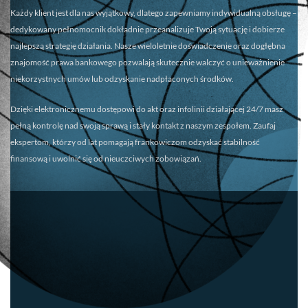
Każdy klient jest dla nas wyjątkowy, dlatego zapewniamy
indywidualną obsługę
–
dedykowany pełnomocnik dokładnie przeanalizuje Twoją sytuację i dobierze
najlepszą strategię działania. Nasze wieloletnie doświadczenie oraz dogłębna
znajomość prawa bankowego pozwalają skutecznie walczyć o unieważnienie
niekorzystnych umów lub odzyskanie nadpłaconych środków.
Dzięki elektronicznemu dostępowi do akt oraz infolinii działającej 24/7 masz
pełną kontrolę nad swoją sprawą i stały kontakt z naszym zespołem. Zaufaj
ekspertom, którzy od lat pomagają frankowiczom odzyskać stabilność
finansową i uwolnić się od nieuczciwych zobowiązań.