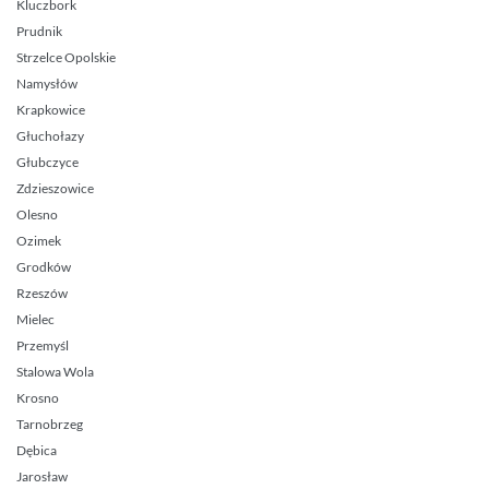
Kluczbork
Prudnik
Strzelce Opolskie
Namysłów
Krapkowice
Głuchołazy
Głubczyce
Zdzieszowice
Olesno
Ozimek
Grodków
Rzeszów
Mielec
Przemyśl
Stalowa Wola
Krosno
Tarnobrzeg
Dębica
Jarosław