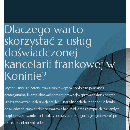
Dlaczego warto
skorzystać z usług
doświadczonej
kancelarii frankowej w
Koninie?
Wybór kancelarii
Strefy Prawa Bankowego w Koninie
to gwarancja
profesjonalnej i kompleksowej
pomocy prawnej w sprawach dotyczących
kredytów we frankach szwajcarskich. Nasza kancelaria, z ponad 12-letnim
doświadczeniem w obsłudze sporów z bankami, oferuje wsparcie na każdym
etapie postępowania – od analizy umowy, przez negocjacje ugodowe, aż po
reprezentację przed sądem.