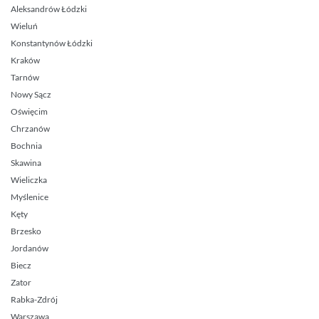
Aleksandrów Łódzki
Wieluń
Konstantynów Łódzki
Kraków
Tarnów
Nowy Sącz
Oświęcim
Chrzanów
Bochnia
Skawina
Wieliczka
Myślenice
Kęty
Brzesko
Jordanów
Biecz
Zator
Rabka-Zdrój
Warszawa