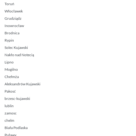
Toruń
Włocławek
Grudziądz
Inowrocław
Brodnica
Rypin
Solec Kujawski
Nakło nad Notecią
Lipno
Mogilno
Chełmża
Aleksandrów Kujawski
Pakosć
brzesc-kujawski
lublin
zamosc
chelm
Biała Podlaska
Puławy