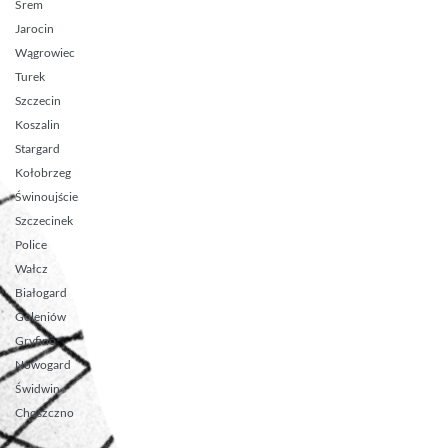
Śrem
Jarocin
Wągrowiec
Turek
Szczecin
Koszalin
Stargard
Kołobrzeg
Świnoujście
Szczecinek
Police
Wałcz
Białogard
Goleniów
Gryfino
Nowogard
Świdwin
Choszczno