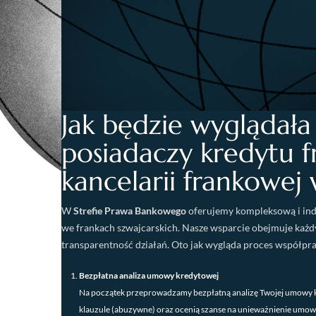
Jak będzie wyglądał
posiadaczy kredytu 
kancelarii frankowej 
W
Strefie Prawa Bankowego
oferujemy kompleksową i ind
we frankach szwajcarskich. Nasze wsparcie obejmuje każd
transparentność działań. Oto jak wygląda proces współprac
Bezpłatna analiza umowy kredytowej
Na początek przeprowadzamy bezpłatną analizę Twojej umowy k
klauzule (abuzywne) oraz ocenią szanse na unieważnienie umowy 