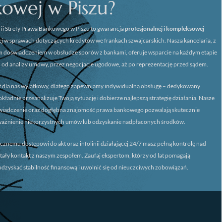
kowej w Piszu?
ii
Strefy Prawa Bankowego w Piszu
to gwarancja
profesjonalnej i kompleksowej
 w sprawach dotyczących kredytów we frankach szwajcarskich. Nasza kancelaria, z
m doświadczeniem w obsłudze sporów z bankami, oferuje wsparcie na każdym etapie
 od analizy umowy, przez negocjacje ugodowe, aż po reprezentację przed sądem.
st dla nas wyjątkowy, dlatego zapewniamy
indywidualną obsługę
– dedykowany
ładnie przeanalizuje Twoją sytuację i dobierze najlepszą strategię działania. Nasze
świadczenie oraz dogłębna znajomość prawa bankowego pozwalają skutecznie
ważnienie niekorzystnych umów lub odzyskanie nadpłaconych środków.
icznemu dostępowi do akt oraz infolinii działającej 24/7 masz pełną kontrolę nad
stały kontakt z naszym zespołem. Zaufaj ekspertom, którzy od lat pomagają
dzyskać stabilność finansową i uwolnić się od nieuczciwych zobowiązań.