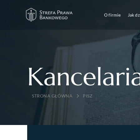
O firmie
Jak d
Kancelari
→
PISZ