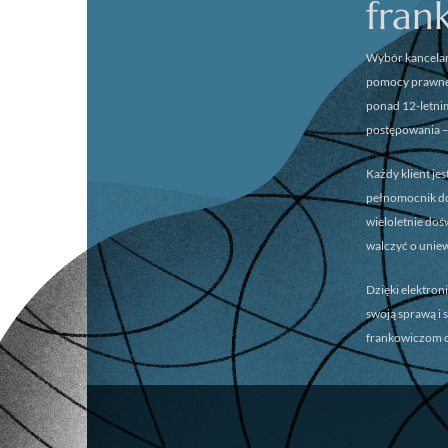
fran
Wybór kancelar
pomocy prawnej
ponad 12-letni
postępowania –
Każdy klient je
pełnomocnik dok
wieloletnie do
walczyć o unie
Dzięki elektron
swoją sprawą i 
frankowiczom o