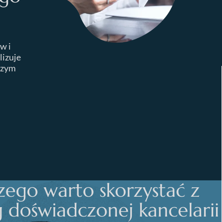
w i
lizuje
czym
zego warto skorzystać z
g doświadczonej kancelarii