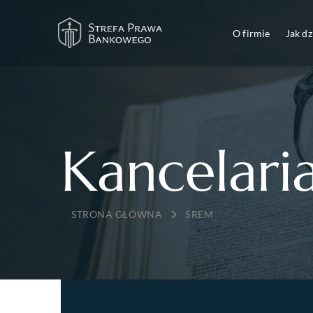
O firmie
Jak d
Kancelari
→
ŚREM