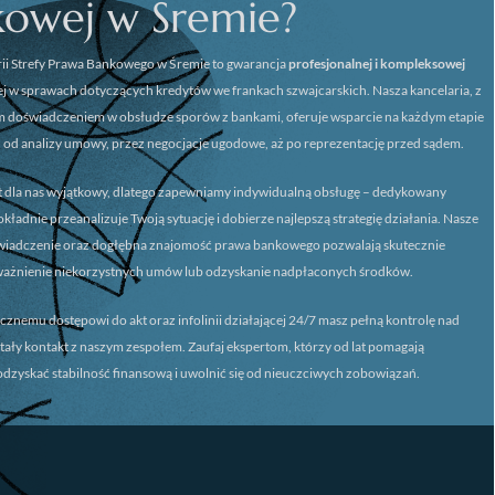
kowej w Śremie?
ii
Strefy Prawa Bankowego w Śremie
to gwarancja
profesjonalnej i kompleksowej
 w sprawach dotyczących kredytów we frankach szwajcarskich. Nasza kancelaria, z
m doświadczeniem w obsłudze sporów z bankami, oferuje wsparcie na każdym etapie
 od analizy umowy, przez negocjacje ugodowe, aż po reprezentację przed sądem.
st dla nas wyjątkowy, dlatego zapewniamy
indywidualną obsługę
– dedykowany
ładnie przeanalizuje Twoją sytuację i dobierze najlepszą strategię działania. Nasze
świadczenie oraz dogłębna znajomość prawa bankowego pozwalają skutecznie
ważnienie niekorzystnych umów lub odzyskanie nadpłaconych środków.
icznemu dostępowi do akt oraz infolinii działającej 24/7 masz pełną kontrolę nad
stały kontakt z naszym zespołem. Zaufaj ekspertom, którzy od lat pomagają
dzyskać stabilność finansową i uwolnić się od nieuczciwych zobowiązań.