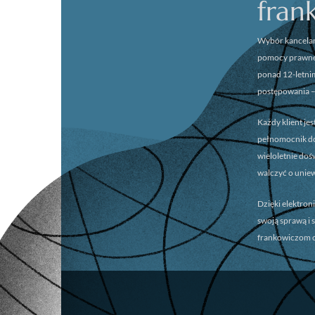
fran
Wybór kancelar
pomocy prawnej
ponad 12-letni
postępowania –
Każdy klient je
pełnomocnik dok
wieloletnie do
walczyć o unie
Dzięki elektron
swoją sprawą i 
frankowiczom o