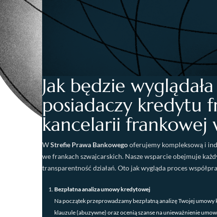
Jak będzie wyglądał
posiadaczy kredytu 
kancelarii frankowej
W
Strefie Prawa Bankowego
oferujemy kompleksową i ind
we frankach szwajcarskich. Nasze wsparcie obejmuje każd
transparentność działań. Oto jak wygląda proces współprac
Bezpłatna analiza umowy kredytowej
Na początek przeprowadzamy bezpłatną analizę Twojej umowy k
klauzule (abuzywne) oraz ocenią szanse na unieważnienie umowy 