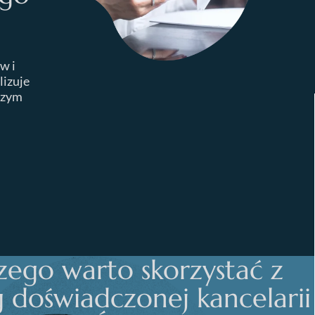
w i
lizuje
czym
zego warto skorzystać z
g doświadczonej kancelarii