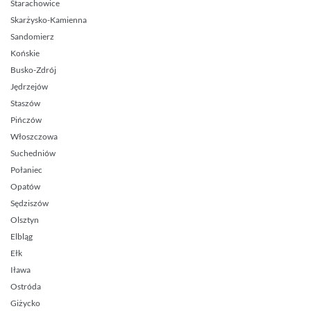
Starachowice
Skarżysko-Kamienna
Sandomierz
Końskie
Busko-Zdrój
Jędrzejów
Staszów
Pińczów
Włoszczowa
Suchedniów
Połaniec
Opatów
Sędziszów
Olsztyn
Elbląg
Ełk
Iława
Ostróda
Giżycko