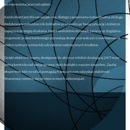
po reprezentację przed sądem.
Każdy klient jest dla nas wyjątkowy, dlatego zapewniamy
indywidualną obsługę
–
dedykowany pełnomocnik dokładnie przeanalizuje Twoją sytuację i dobierze
najlepszą strategię działania. Nasze wieloletnie doświadczenie oraz dogłębna
znajomość prawa bankowego pozwalają skutecznie walczyć o unieważnienie
niekorzystnych umów lub odzyskanie nadpłaconych środków.
Dzięki elektronicznemu dostępowi do akt oraz infolinii działającej 24/7 masz
pełną kontrolę nad swoją sprawą i stały kontakt z naszym zespołem. Zaufaj
ekspertom, którzy od lat pomagają frankowiczom odzyskać stabilność
finansową i uwolnić się od nieuczciwych zobowiązań.