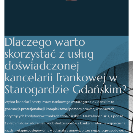
Dlaczego warto
skorzystać z usług
doświadczonej
kancelarii frankowej w
Starogardzie Gdańskim?
Wybór kancelarii
Strefy Prawa Bankowego w Starogardzie Gdańskim
to
gwarancja
profesjonalnej i kompleksowej
pomocy prawnej w sprawach
dotyczących kredytów we frankach szwajcarskich. Nasza kancelaria, z ponad
12-letnim doświadczeniem w obsłudze sporów z bankami, oferuje wsparcie na
każdym etapie postępowania – od analizy umowy, przez negocjacje ugodowe, aż