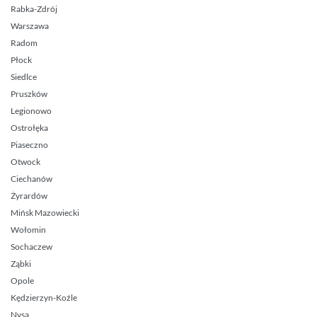
Rabka-Zdrój
Warszawa
Radom
Płock
Siedlce
Pruszków
Legionowo
Ostrołęka
Piaseczno
Otwock
Ciechanów
Żyrardów
Mińsk Mazowiecki
Wołomin
Sochaczew
Ząbki
Opole
Kędzierzyn-Koźle
Nysa