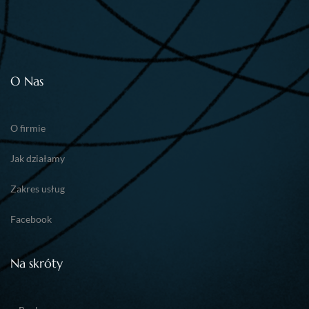
O Nas
O firmie
Jak działamy
Zakres usług
Facebook
Na skróty