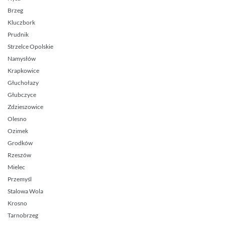
Brzeg
Kluczbork
Prudnik
Strzelce Opolskie
Namysłów
Krapkowice
Głuchołazy
Głubczyce
Zdzieszowice
Olesno
Ozimek
Grodków
Rzeszów
Mielec
Przemyśl
Stalowa Wola
Krosno
Tarnobrzeg