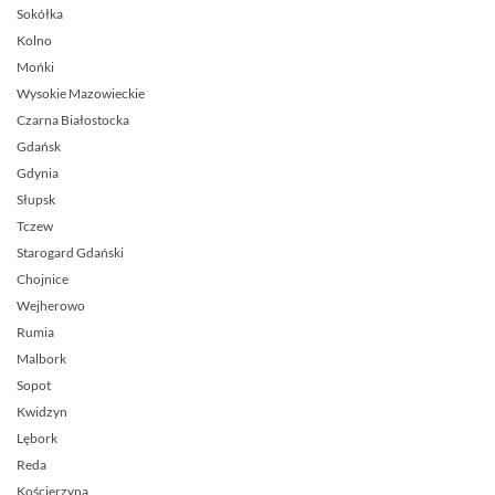
Sokółka
Kolno
Mońki
Wysokie Mazowieckie
Czarna Białostocka
Gdańsk
Gdynia
Słupsk
Tczew
Starogard Gdański
Chojnice
Wejherowo
Rumia
Malbork
Sopot
Kwidzyn
Lębork
Reda
Kościerzyna