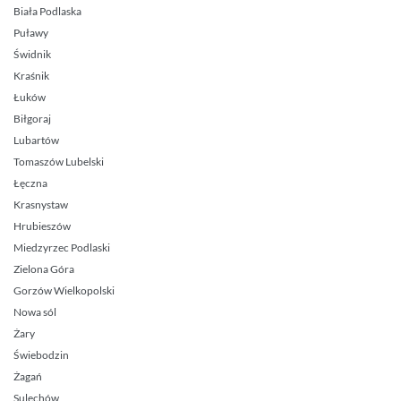
Biała Podlaska
Puławy
Świdnik
Kraśnik
Łuków
Biłgoraj
Lubartów
Tomaszów Lubelski
Łęczna
Krasnystaw
Hrubieszów
Miedzyrzec Podlaski
Zielona Góra
Gorzów Wielkopolski
Nowa sól
Żary
Świebodzin
Żagań
Sulechów