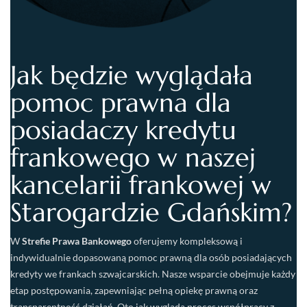
Jak będzie wyglądała
pomoc prawna dla
posiadaczy kredytu
frankowego w naszej
kancelarii frankowej w
Starogardzie Gdańskim?
W
Strefie Prawa Bankowego
oferujemy kompleksową i
indywidualnie dopasowaną pomoc prawną dla osób posiadających
kredyty we frankach szwajcarskich. Nasze wsparcie obejmuje każdy
etap postępowania, zapewniając pełną opiekę prawną oraz
transparentność działań. Oto jak wygląda proces współpracy z