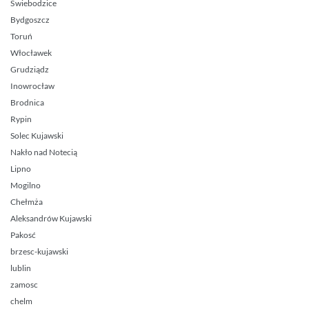
Świebodzice
Bydgoszcz
Toruń
Włocławek
Grudziądz
Inowrocław
Brodnica
Rypin
Solec Kujawski
Nakło nad Notecią
Lipno
Mogilno
Chełmża
Aleksandrów Kujawski
Pakosć
brzesc-kujawski
lublin
zamosc
chelm