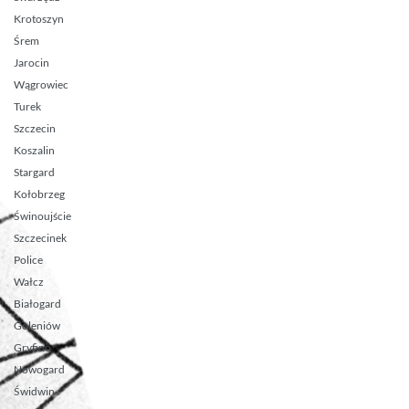
Krotoszyn
Śrem
Jarocin
Wągrowiec
Turek
Szczecin
Koszalin
Stargard
Kołobrzeg
Świnoujście
Szczecinek
Police
Wałcz
Białogard
Goleniów
Gryfino
Nowogard
Świdwin