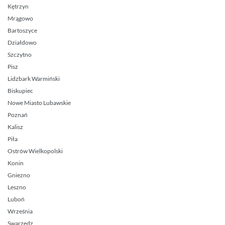
Kętrzyn
Mrągowo
Bartoszyce
Działdowo
Szczytno
Pisz
Lidzbark Warmiński
Biskupiec
Nowe Miasto Lubawskie
Poznań
Kalisz
Piła
Ostrów Wielkopolski
Konin
Gniezno
Leszno
Luboń
Września
Swarzędz