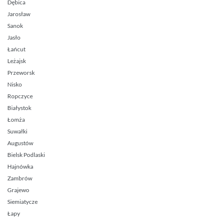
Dębica
Jarosław
Sanok
Jasło
Łańcut
Leżajsk
Przeworsk
Nisko
Ropczyce
Białystok
Łomża
Suwałki
Augustów
Bielsk Podlaski
Hajnówka
Zambrów
Grajewo
Siemiatycze
Łapy