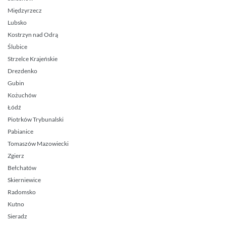
Międzyrzecz
Lubsko
Kostrzyn nad Odrą
Ślubice
Strzelce Krajeńskie
Drezdenko
Gubin
Kożuchów
Łódź
Piotrków Trybunalski
Pabianice
Tomaszów Mazowiecki
Zgierz
Bełchatów
Skierniewice
Radomsko
Kutno
Sieradz