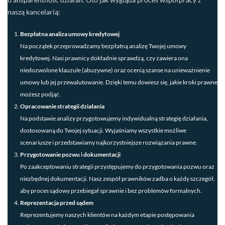
naszą kancelarią:
Bezpłatna analiza umowy kredytowej
Na początek przeprowadzamy bezpłatną analizę Twojej umowy
kredytowej. Nasi prawnicy dokładnie sprawdzą, czy zawiera ona
niedozwolone klauzule (abuzywne) oraz ocenią szanse na unieważnienie
umowy lub jej przewalutowanie. Dzięki temu dowiesz się, jakie kroki prawne
możesz podjąć.
Opracowanie strategii działania
Na podstawie analizy przygotowujemy indywidualną strategię działania,
dostosowaną do Twojej sytuacji. Wyjaśniamy wszystkie możliwe
scenariusze i przedstawiamy najkorzystniejsze rozwiązania prawne.
Przygotowanie pozwu i dokumentacji
Po zaakceptowaniu strategii przystępujemy do przygotowania pozwu oraz
niezbędnej dokumentacji. Nasz zespół prawników zadba o każdy szczegół,
aby proces sądowy przebiegał sprawnie i bez problemów formalnych.
Reprezentacja przed sądem
Reprezentujemy naszych klientów na każdym etapie postępowania