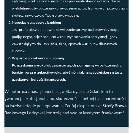
sądowego – od pierwszej instancji aż po ewentualne odwołania. Nasze
wieloletnie doświadczenie w prowadzeniu spraw frankowych pozwala nam
skutecznie walczyć o Twoje prawa w sądzie.
Negocjacje ugodowe z bankiem
Jeśli preferujesz polubowne rozwiązanie sprawy, nasi prawnicy mogą
podjąć negocjacje z bankiem w celu wypracowania korzystnej ugody.
Zawsze dążymy do uzyskania jak najlepszych warunków dla naszych
klientów.
Wsparcie po zakończeniu sprawy
Po uzyskaniu wyroku lub zawarciu ugody pomagamy w rozliczeniach z
bankiem oraz egzekucji wyroku, abyś mógł jak najszybciej skorzystać z
uzyskanych korzyści finansowych.
Współpraca z naszą kancelarią w Starogardzie Gdańskim to
gwarancja profesjonalizmu, skuteczności i pełnej transparentności
na każdym etapie postępowania. Zaufaj ekspertom ze
Strefy Prawa
Bankowego
i odzyskaj kontrolę nad swoim kredytem frankowym!